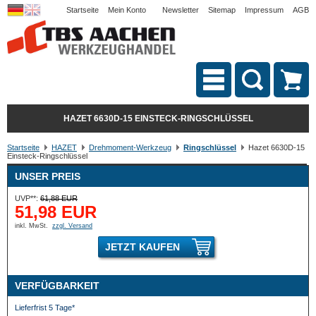
Startseite
Mein Konto
Newsletter
Sitemap
Impressum
AGB
HAZET 6630D-15 EINSTECK-RINGSCHLÜSSEL
Startseite
HAZET
Drehmoment-Werkzeug
Ringschlüssel
Hazet 6630D-15
Einsteck-Ringschlüssel
UNSER PREIS
UVP**:
61,88 EUR
51,98 EUR
inkl. MwSt.
zzgl. Versand
JETZT KAUFEN
VERFÜGBARKEIT
Lieferfrist 5 Tage*