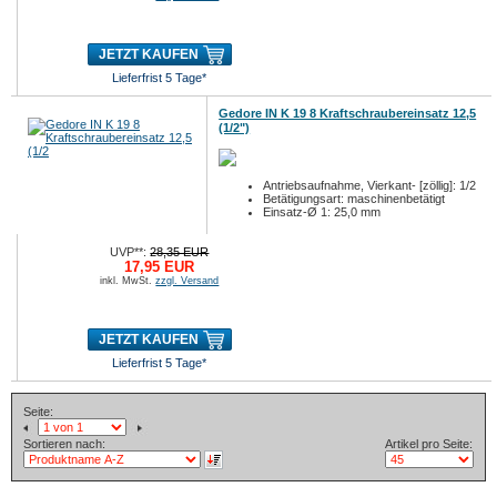
JETZT KAUFEN
Lieferfrist 5 Tage*
Gedore IN K 19 8 Kraftschraubereinsatz 12,5
(1/2")
Antriebsaufnahme, Vierkant- [zöllig]: 1/2
Betätigungsart: maschinenbetätigt
Einsatz-Ø 1: 25,0 mm
UVP**:
28,35 EUR
17,95 EUR
inkl. MwSt.
zzgl. Versand
JETZT KAUFEN
Lieferfrist 5 Tage*
Seite:
Sortieren nach:
Artikel pro Seite: