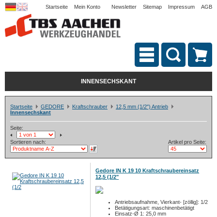
Startseite
Mein Konto
Newsletter
Sitemap
Impressum
AGB
INNENSECHSKANT
Startseite
GEDORE
Kraftschrauber
12,5 mm (1/2") Antrieb
Innensechskant
Seite:
Sortieren nach:
Artikel pro Seite:
Gedore IN K 19 10 Kraftschraubereinsatz
12,5 (1/2"
Antriebsaufnahme, Vierkant- [zöllig]: 1/2
Betätigungsart: maschinenbetätigt
Einsatz-Ø 1: 25,0 mm