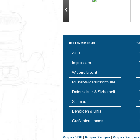
INFORMATION
S
AGB
Impressum
Widerrufsrecht
Muster-Widerrufsformular
Datenschutz & Sicherheit
Sitemap
Behörden & Unis
Großunternehmen
Knipex VDE
|
Knipex Zangen
|
Knipex Zangens