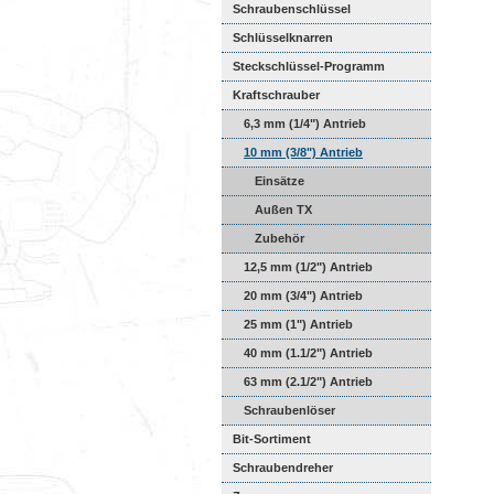
Schraubenschlüssel
Schlüsselknarren
Steckschlüssel-Programm
Kraftschrauber
6,3 mm (1/4") Antrieb
10 mm (3/8") Antrieb
Einsätze
Außen TX
Zubehör
12,5 mm (1/2") Antrieb
20 mm (3/4") Antrieb
25 mm (1") Antrieb
40 mm (1.1/2") Antrieb
63 mm (2.1/2") Antrieb
Schraubenlöser
Bit-Sortiment
Schraubendreher