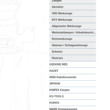
Zangen
Abzieher
VDE Werkzeuge
KFZ Werkzeuge
Allgemeine Werkzeuge
Werkstattlampen / Arbeitsleucht...
Rohrwerkzeuge
Hämmer / Schlagwerkzeuge
Scheren
Diverses
GEDORE RED
HAZET
HEDI Kabeltrommeln
JEPSON
KNIPEX Zangen
KS-TOOLS
KUKKO
MARK Kompressoren