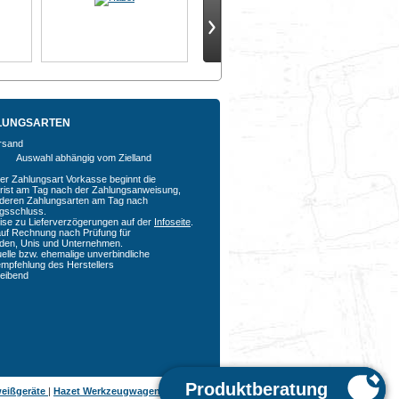
LUNGSARTEN
Auswahl abhängig vom Zielland
der Zahlungsart Vorkasse beginnt die
rfrist am Tag nach der Zahlungsanweisung,
nderen Zahlungsarten am Tag nach
agsschluss.
ise zu Lieferverzögerungen auf der
Infoseite
.
auf Rechnung nach Prüfung für
den, Unis und Unternehmen.
uelle bzw. ehemalige unverbindliche
empfehlung des Herstellers
bleibend
eißgeräte
|
Hazet Werkzeugwagen
|