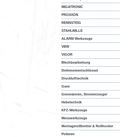
MIGATRONIC
PROXXON
RENNSTEIG
STAHLWILLE
ALARM Werkzeuge
VBW
VIGOR
Blechbearbeitung
Drehmomentschlüssel
Drucklufttechnik
Gase
Generatoren, Stromerzeuger
Hebetechnik
KFZ-Werkzeuge
Messwerkzeuge
Montagerollbretter & Rollhocker
Polieren