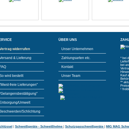
ERVICE
ÜBER UNS
ZAH
Vertrag widerrufen
Unser Unternehmen
Versand & Lieferung
Zahlungsarten etc.
* bei 
Liefe
bei a
FAQ
Kontakt
Vertr
Hinwe
Kauf 
So wird bestellt
Unser Team
Behör
** akt
"Mwst-freie Lieferungen"
Preis
¹ frei
"Gelangensbestätigung"
Entsorgung/Umwelt
Beschwerden/Schlichtung
chlüssel
|
Schweißgeräte - Schweißhelme
|
Schutzgasschweißgeräte
|
MIG MAG Schw