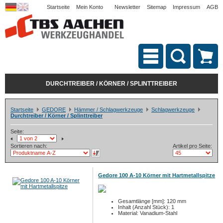
Startseite
Mein Konto
Newsletter
Sitemap
Impressum
AGB
DURCHTREIBER / KÖRNER / SPLINTTREIBER
Startseite
GEDORE
Hämmer / Schlagwerkzeuge
Schlagwerkzeuge
Durchtreiber / Körner / Splinttreiber
Seite:
Sortieren nach:
Artikel pro Seite:
Gedore 100 A-10 Körner mit Hartmetallspitze
Gesamtlänge [mm]: 120 mm
Inhalt (Anzahl Stück): 1
Material: Vanadium-Stahl