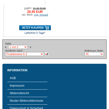
UVP**:
31,92 EUR
20,95 EUR
inkl. MwSt.
zzgl. Versand
JETZT KAUFEN
Lieferfrist 5 Tage*
Seite:
Sortieren nach:
Artikel pro Seite:
INFORMATION
AGB
Impressum
Widerrufsrecht
Muster-Widerrufsformular
Datenschutz & Sicherheit