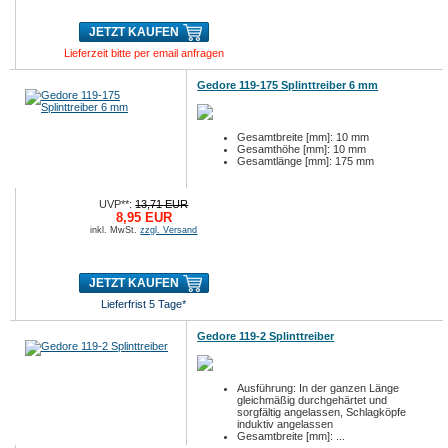
JETZT KAUFEN
Lieferzeit bitte per email anfragen
Gedore 119-175 Splinttreiber 6 mm
Gesamtbreite [mm]: 10 mm
Gesamthöhe [mm]: 10 mm
Gesamtlänge [mm]: 175 mm
UVP**:
13,71 EUR
8,95 EUR
inkl. MwSt.
zzgl. Versand
JETZT KAUFEN
Lieferfrist 5 Tage*
Gedore 119-2 Splinttreiber
Ausführung: In der ganzen Länge
gleichmäßig durchgehärtet und
sorgfältig angelassen, Schlagköpfe
induktiv angelassen
Gesamtbreite [mm]: ...