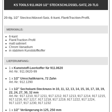
KS TOOLS 911.0620 1/2" STECKSCHLÜSSEL-SATZ, 20-TLG
20-tlg. 1/2" Steckschlüssel-Satz. 6-kant. FlankTraction-Profil.
MERKMALE:
6-kant
FlankTraction-Profil
matt satiniert
Chrom Vanadium
in stabilem Kunststoffkoffer
LIEFERUMFANG:
1 x
Kunststoff-Leerkoffer für 911.0620
Art.-Nr.: 911.0620-99
1 x
1/2" Umschaltknarre, 72 Zahn
Art.-Nr.: 912.1290
1 x
1/2" Sechskant-Stecknuss in 10, 11, 12, 13, 14, 15, 16, 17, 18, 19,
22, 24, 27, 30, 32 mm
Art.-Nr.: 917.1210, 917.1211, 917.1212, 917.1213, 917.1214, 917.1215,
917.1216, 917.1217, 917.1218, 917.1219, 917.1222, 917.1224,
917.1227, 917.1230, 917.1232
1 x
1/2" Verlängerung in 125, 250 mm