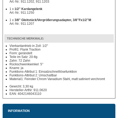
Art.-Nr.: 911.1202, 911.1203
1 x
1/2" Kardangelenk
Art.-Nr.: 911.1250
1 x
3/8" Gleitstück/Vergrößerungsadapter, 3/8"Fx1/2"M
Art.-Nr.: 911.1207
TECHNISCHE MERKMALE:
Vierkantantrieb in Zoll: 1/2"
Profil1: Flank Traction
Form: gerändelt
Teile im Satz: 20-tlg.
Zahn: 72 Zahn
Rückschwenkwinkel: 5°
Knarre: ja
Funktions-Attribut 1: Einsatzschnelllösefunktion
Funktions-Attribut 2: Umschaltbar
Material1: Feinster Chrom Vanadium Stahl, matt satiniert verchromt
Gewicht: 3,30 kg
Hersteller-ArtNr: 911.0620
EAN: 4042146043110
INFORMATION