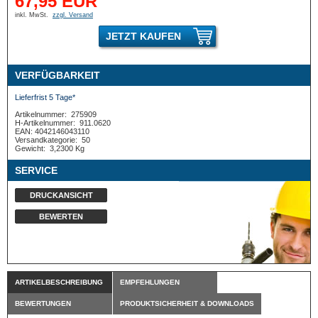
67,95 EUR
inkl. MwSt.
zzgl. Versand
JETZT KAUFEN
VERFÜGBARKEIT
Lieferfrist 5 Tage*
Artikelnummer:
275909
H-Artikelnummer:
911.0620
EAN: 4042146043110
Versandkategorie:
50
Gewicht:
3,2300 Kg
SERVICE
DRUCKANSICHT
BEWERTEN
ARTIKELBESCHREIBUNG
EMPFEHLUNGEN
BEWERTUNGEN
PRODUKTSICHERHEIT & DOWNLOADS