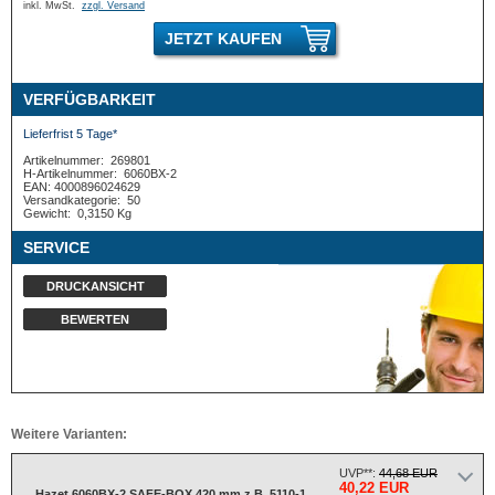
inkl. MwSt.
zzgl. Versand
JETZT KAUFEN
VERFÜGBARKEIT
Lieferfrist 5 Tage*
Artikelnummer:
269801
H-Artikelnummer:
6060BX-2
EAN: 4000896024629
Versandkategorie:
50
Gewicht:
0,3150 Kg
SERVICE
DRUCKANSICHT
BEWERTEN
Weitere Varianten:
UVP**:
44,68 EUR
40,22 EUR
Hazet 6060BX-2 SAFE-BOX 420 mm z.B. 5110-1