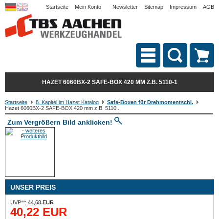
Startseite
Mein Konto
Newsletter
Sitemap
Impressum
AGB
HAZET 6060BX-2 SAFE-BOX 420 MM Z.B. 5110-1
Startseite
8. Kapitel im Hazet Katalog
Safe-Boxen für Drehmomentschl.
Hazet 6060BX-2 SAFE-BOX 420 mm z.B. 5110...
Zum Vergrößern Bild anklicken!
UNSER PREIS
UVP**:
44,68 EUR
40,22 EUR