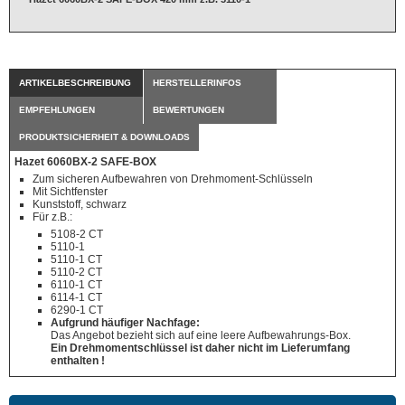
ARTIKELBESCHREIBUNG
HERSTELLERINFOS
EMPFEHLUNGEN
BEWERTUNGEN
PRODUKTSICHERHEIT & DOWNLOADS
Hazet 6060BX-2 SAFE-BOX
Zum sicheren Aufbewahren von Drehmoment-Schlüsseln
Mit Sichtfenster
Kunststoff, schwarz
Für z.B.:
5108-2 CT
5110-1
5110-1 CT
5110-2 CT
6110-1 CT
6114-1 CT
6290-1 CT
Aufgrund häufiger Nachfage:
Das Angebot bezieht sich auf eine leere Aufbewahrungs-Box.
Ein Drehmomentschlüssel ist daher nicht im Lieferumfang
enthalten !