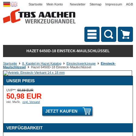
Startseite
Mein Konto
Newsletter
Sitemap
Impressum
AGB
HAZET 6450D-18 EINSTECK-MAULSCHLÜSSEL
Startseite
8. Kapitel im Hazet Katalog
Einsteckwerkzeuge
Einsteck-
Maulschlüssel
Hazet 6450D-18 Einsteck-Maulschlüssel
UNSER PREIS
UVP**:
60,69 EUR
50,98 EUR
inkl. MwSt.
zzgl. Versand
JETZT KAUFEN
VERFÜGBARKEIT