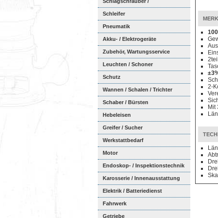
Schlagschrauber /
Ratschenschra...
Schleifer
MERK
Pneumatik
100
Gewi
Akku- / Elektrogeräte
Aus
Zubehör, Wartungsservice
Ein
2te
Leuchten / Schoner
Tas
±3%
Schutz
Sch
2-K
Wannen / Schalen / Trichter
Ver
Sic
Schaber / Bürsten
Mit
Län
Hebeleisen
Greifer / Sucher
TECH
Werkstattbedarf
Län
Motor
Abt
Dre
Endoskop- / Inspektionstechnik
Dre
Ska
Karosserie / Innenausstattung
Elektrik / Batteriedienst
Fahrwerk
Getriebe