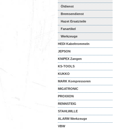
Öldienst
Bremsendienst
Hazet Ersatzteile
Fanartikel
Werkzeuge
HEDI Kabeltrommeln
JEPSON
KNIPEX Zangen
KS-TOOLS
KUKKO
MARK Kompressoren
MIGATRONIC
PROXXON
RENNSTEIG
STAHLWILLE
ALARM Werkzeuge
VBW