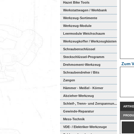
Hazet Bike Tools
Werkstattwagen / Werkbank
Werkzeug-Sortimente
Werkzeug-Module
Weichschaumeinl...
Leermodule Weichschaum
Werkzeugkoffer / Werkzeugkästen
Schraubenschlüssel
Steckschlüssel-Programm
Zum V
Drehmoment-Werkzeug
Schraubendreher / Bits
Zangen
Hämmer - Meißel - Körner
Abzieher-Werkzeug
Schleif-, Trenn- und Zerspannun...
ARTIK
Gewinde-Reparatur
PRODU
Mess-Technik
VDE- / Elektriker-Werkzeuge