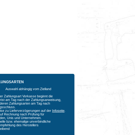
LUNGSARTEN
Auswahl abhängig vom Zielland
der Zahlungsart Vorkasse beginnt die
rfrist am Tag nach der Zahlungsanweisung,
nderen Zahlungsarten am Tag nach
agsschluss.
ise zu Lieferverzögerungen auf der
Infoseite
.
auf Rechnung nach Prüfung für
den, Unis und Unternehmen.
uelle bzw. ehemalige unverbindliche
empfehlung des Herstellers
bleibend