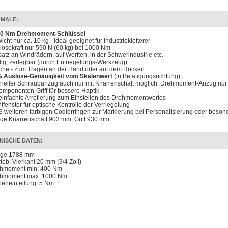
MALE:
0 Nm Drehmoment-Schlüssel
cht nur ca. 10 kg - ideal geeignet für Industriekletterer
lösekraft nur 590 N (60 kg) bei 1000 Nm
satz an Windrädern, auf Werften, in der Schwerindustrie etc.
ilig, zerlegbar (durch Entriegelungs-Werkzeug)
che - zum Tragen an der Hand oder auf dem Rücken
 Auslöse-Genauigkeit vom Skalenwert
(in Betätigungsrichtung)
neller Schraubanzug auch nur mit Knarrenschaft möglich, Drehmoment-Anzug nur 
omponenten-Griff für bessere Haptik
einfachte Arretierung zum Einstellen des Drehmomentwertes
htfenster für optische Kontrolle der Verriegelung
 3 weiteren farbigen Codierringen zur Markierung bei Personalisierung oder beson
ge Knarrenschaft 903 mm, Griff 930 mm
NISCHE DATEN:
ge 1788 mm
rieb: Vierkant 20 mm (3/4 Zoll)
hmoment min: 400 Nm
hmoment max: 1000 Nm
leneinteilung: 5 Nm