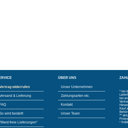
ERVICE
ÜBER UNS
ZAH
Vertrag widerrufen
Unser Unternehmen
* bei 
Liefe
Versand & Lieferung
Zahlungsarten etc.
bei a
Vertr
FAQ
Kontakt
Hinwe
Kauf 
Behör
So wird bestellt
Unser Team
** akt
Preis
"Mwst-freie Lieferungen"
¹ frei