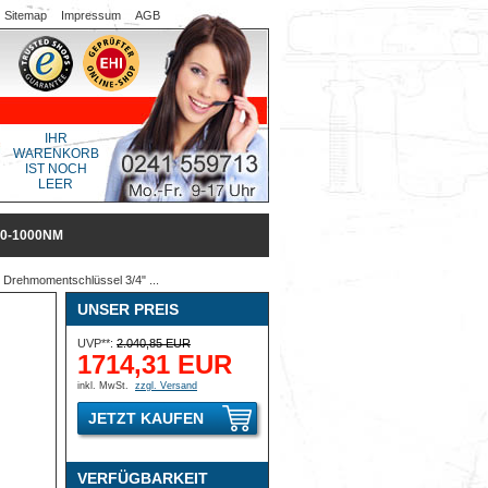
Sitemap
Impressum
AGB
IHR
WARENKORB
IST NOCH
LEER
0-1000NM
Drehmomentschlüssel 3/4" ...
UNSER PREIS
UVP**:
2.040,85 EUR
1714,31 EUR
inkl. MwSt.
zzgl. Versand
JETZT KAUFEN
VERFÜGBARKEIT