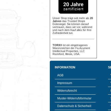
Unser Shop trägt seit mehr als
20
Jahren
das Trusted Shops
Gütesiegel. Sie können darauf
vertrauen, dass wir vor, während
und nach dem Kauf alles für Ihre
Zufriedenheit tun.
TORX®
ist ein eingetragenes
Warenzeichen der Fa.Acument
Intellectual Properties, LLC
Rockford, Illinois, USA.
INFORMATION
S
AGB
Impressum
Widerrufsrecht
Muster-Widerrufsformular
Datenschutz & Sicherheit