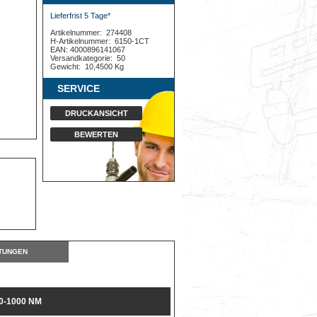
Lieferfrist 5 Tage*
Artikelnummer:
274408
H-Artikelnummer:
6150-1CT
EAN: 4000896141067
Versandkategorie:
50
Gewicht:
10,4500 Kg
SERVICE
DRUCKANSICHT
BEWERTEN
TUNGEN
0-1000 NM