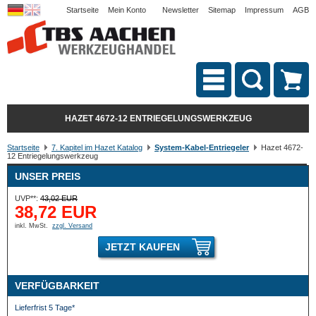
Startseite
Mein Konto
Newsletter
Sitemap
Impressum
AGB
HAZET 4672-12 ENTRIEGELUNGSWERKZEUG
Startseite
7. Kapitel im Hazet Katalog
System-Kabel-Entriegeler
Hazet 4672-
12 Entriegelungswerkzeug
UNSER PREIS
UVP**:
43,02 EUR
38,72 EUR
inkl. MwSt.
zzgl. Versand
JETZT KAUFEN
VERFÜGBARKEIT
Lieferfrist 5 Tage*