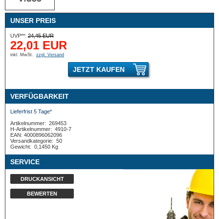
UNSER PREIS
UVP**:
24,45 EUR
22,01 EUR
inkl. MwSt.
zzgl. Versand
JETZT KAUFEN
VERFÜGBARKEIT
Lieferfrist 5 Tage*
Artikelnummer:
269453
H-Artikelnummer:
4910-7
EAN: 4000896062096
Versandkategorie:
50
Gewicht:
0,1450 Kg
SERVICE
DRUCKANSICHT
BEWERTEN