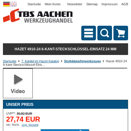
Startseite
Mein Konto
Newsletter
Sitemap
Impressum
AGB
HAZET 4910-24 6-KANT-STECKSCHLÜSSEL-EINSATZ 24 MM
Startseite
7. Kapitel im Hazet Katalog
Stoßdämpferwerkzeuge
Hazet 4910-24
6-kant-Steckschlüssel-Eins...
UNSER PREIS
UVP**:
30,82 EUR
27,74 EUR
inkl. MwSt.
zzgl. Versand