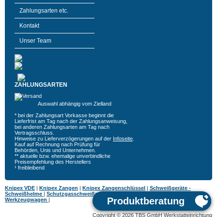
Zahlungsarten etc.
Kontakt
Unser Team
ZAHLUNGSARTEN
Auswahl abhängig vom Zielland
* bei der Zahlungsart Vorkasse beginnt die
Lieferfrist am Tag nach der Zahlungsanweisung,
bei anderen Zahlungsarten am Tag nach
Vertragsschluss.
Hinweise zu Lieferverzögerungen auf der
Infoseite
.
Kauf auf Rechnung nach Prüfung für
Behörden, Unis und Unternehmen.
** aktuelle bzw. ehemalige unverbindliche
Preisempfehlung des Herstellers
¹ freibleibend
Knipex VDE
|
Knipex Zangen
|
Knipex Zangenschlüssel
|
Schweißgeräte -
Schweißhelme
|
Schutzgasschweißgeräte
|
MIG MAG Schweißgeräte
|
Hazet
Werkzeugwagen
|
Copyright © 2026 TBS GmbH Werkstatteinrichtung