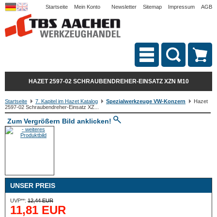
Startseite
Mein Konto
Newsletter
Sitemap
Impressum
AGB
HAZET 2597-02 SCHRAUBENDREHER-EINSATZ XZN M10
Startseite
7. Kapitel im Hazet Katalog
Spezialwerkzeuge VW-Konzern
Hazet
2597-02 Schraubendreher-Einsatz XZ...
Zum Vergrößern Bild anklicken!
UNSER PREIS
UVP**:
12,44 EUR
11,81 EUR