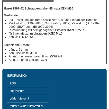
Hazet 2597-02 Schraubendreher-Einsatz XZN M10
Merkmale:
Zur Einstellung der Türen sowie zum Aus- und Einbau der Türen an
VW
Golf 4 (Bj. 1997-2006), Golf 7 (ab Bj. 2012), Passat B5 (Bj. 1996-
2000)
SEAT
Leon (Bj.1999-2006)
in Verbindung mit dem gebogenen Bithalter
HAZET 2597
für
Innenvielzahnschrauben (XZN) M 10
ähnlich DIN 65254
Technische Daten:
Länge: 21 mm
Schlüsselweite M: 10
Antrieb : Innensechskant 8 mm (5/16 Zoll)
Abtrieb : Innen Vielzahn XZN
INFORMATION
AGB
Impressum
Widerrufsrecht
Muster-Widerrufsformular