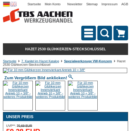
Startseite
Mein Konto
Newsletter
Sitemap
Impressum
AGB
HAZET 2530 GLÜHKERZEN-STECKSCHLÜSSEL
Startseite
7. Kapitel im Hazet Katalog
Spezialwerkzeuge VW-Konzern
Hazet
2530 Glühkerzen-Steckschlüssel
Zum Vergrößern Bild anklicken!
UNSER PREIS
UVP**:
70,69 EUR