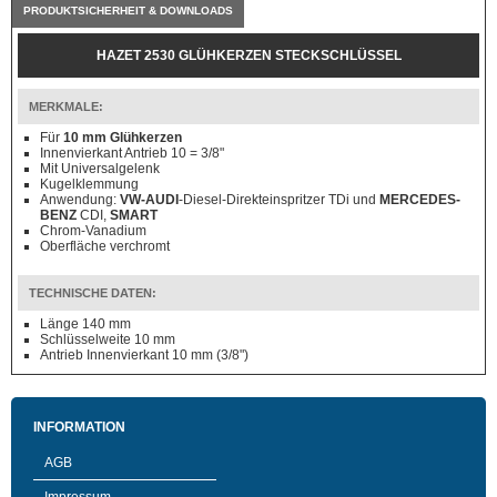
PRODUKTSICHERHEIT & DOWNLOADS
HAZET 2530 GLÜHKERZEN STECKSCHLÜSSEL
MERKMALE:
Für
10 mm Glühkerzen
Innenvierkant Antrieb 10 = 3/8"
Mit Universalgelenk
Kugelklemmung
Anwendung:
VW-AUDI
-Diesel-Direkteinspritzer TDi und
MERCEDES-
BENZ
CDI,
SMART
Chrom-Vanadium
Oberfläche verchromt
TECHNISCHE DATEN:
Länge 140 mm
Schlüsselweite 10 mm
Antrieb Innenvierkant 10 mm (3/8")
INFORMATION
AGB