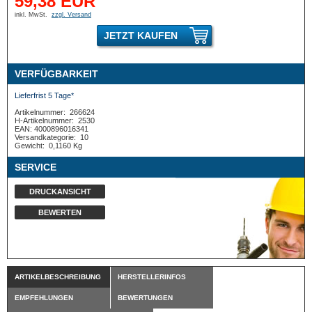
59,38 EUR
inkl. MwSt.
zzgl. Versand
JETZT KAUFEN
VERFÜGBARKEIT
Lieferfrist 5 Tage*
Artikelnummer:
266624
H-Artikelnummer:
2530
EAN: 4000896016341
Versandkategorie:
10
Gewicht:
0,1160 Kg
SERVICE
DRUCKANSICHT
BEWERTEN
ARTIKELBESCHREIBUNG
HERSTELLERINFOS
EMPFEHLUNGEN
BEWERTUNGEN