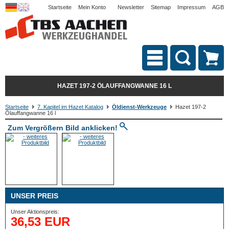
Startseite
Mein Konto
Newsletter
Sitemap
Impressum
AGB
HAZET 197-2 ÖLAUFFANGWANNE 16 L
Startseite
7. Kapitel im Hazet Katalog
Öldienst-Werkzeuge
Hazet 197-2
Ölauffangwanne 16 l
Zum Vergrößern Bild anklicken!
UNSER PREIS
Unser Aktionspreis:
36,53 EUR