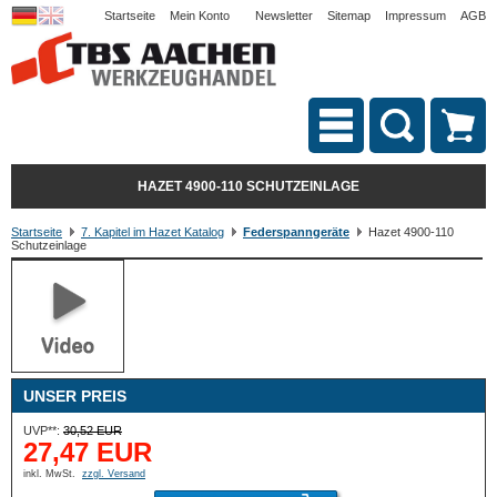
Startseite
Mein Konto
Newsletter
Sitemap
Impressum
AGB
HAZET 4900-110 SCHUTZEINLAGE
Startseite
7. Kapitel im Hazet Katalog
Federspanngeräte
Hazet 4900-110
Schutzeinlage
UNSER PREIS
UVP**:
30,52 EUR
27,47 EUR
inkl. MwSt.
zzgl. Versand