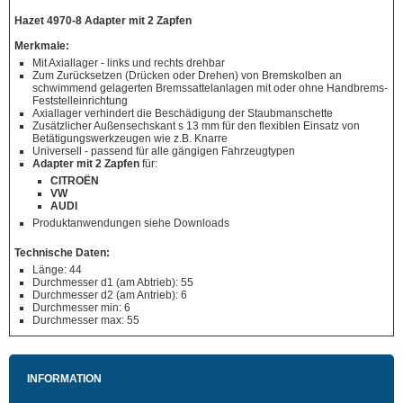
Hazet 4970-8 Adapter mit 2 Zapfen
Merkmale:
Mit Axiallager - links und rechts drehbar
Zum Zurücksetzen (Drücken oder Drehen) von Bremskolben an
schwimmend gelagerten Bremssattelanlagen mit oder ohne Handbrems-
Feststelleinrichtung
Axiallager verhindert die Beschädigung der Staubmanschette
Zusätzlicher Außensechskant s 13 mm für den flexiblen Einsatz von
Betätigungswerkzeugen wie z.B. Knarre
Universell - passend für alle gängigen Fahrzeugtypen
Adapter mit 2 Zapfen
für:
CITROËN
VW
AUDI
Produktanwendungen siehe Downloads
Technische Daten:
Länge: 44
Durchmesser d1 (am Abtrieb): 55
Durchmesser d2 (am Antrieb): 6
Durchmesser min: 6
Durchmesser max: 55
INFORMATION