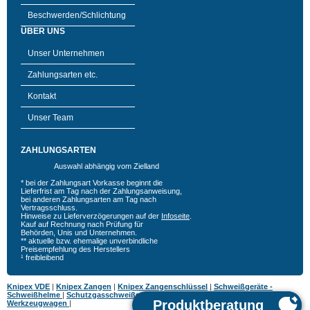
Beschwerden/Schlichtung
ÜBER UNS
Unser Unternehmen
Zahlungsarten etc.
Kontakt
Unser Team
ZAHLUNGSARTEN
Auswahl abhängig vom Zielland
* bei der Zahlungsart Vorkasse beginnt die
Lieferfrist am Tag nach der Zahlungsanweisung,
bei anderen Zahlungsarten am Tag nach
Vertragsschluss.
Hinweise zu Lieferverzögerungen auf der
Infoseite
.
Kauf auf Rechnung nach Prüfung für
Behörden, Unis und Unternehmen.
** aktuelle bzw. ehemalige unverbindliche
Preisempfehlung des Herstellers
¹ freibleibend
Knipex VDE
|
Knipex Zangen
|
Knipex Zangenschlüssel
|
Schweißgeräte -
Schweißhelme
|
Schutzgasschweißgeräte
|
MIG MAG Schweißgeräte
|
Hazet
Werkzeugwagen
|