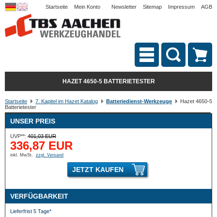
Startseite
Mein Konto
Newsletter
Sitemap
Impressum
AGB
HAZET 4650-5 BATTERIETESTER
Startseite
7. Kapitel im Hazet Katalog
Batteriedienst-Werkzeuge
Hazet 4650-5
Batterietester
UNSER PREIS
UVP**:
401,03 EUR
336,87 EUR
inkl. MwSt.
zzgl. Versand
JETZT KAUFEN
VERFÜGBARKEIT
Lieferfrist 5 Tage*