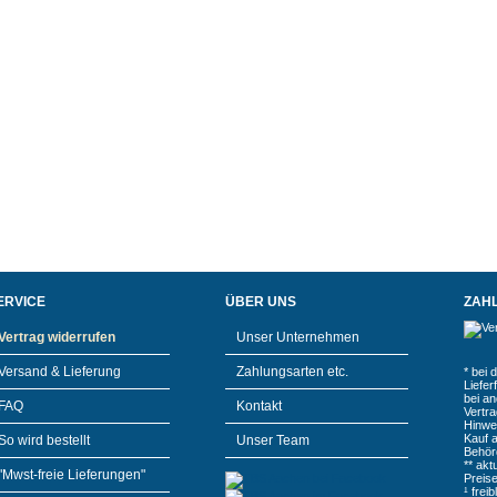
ERVICE
ÜBER UNS
ZAH
Vertrag widerrufen
Unser Unternehmen
Versand & Lieferung
Zahlungsarten etc.
* bei 
Liefe
bei a
FAQ
Kontakt
Vertr
Hinwe
Kauf 
So wird bestellt
Unser Team
Behör
** akt
"Mwst-freie Lieferungen"
Preis
¹ frei