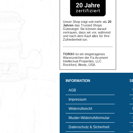
Unser Shop trägt seit mehr als
20
Jahren
das Trusted Shops
Gütesiegel. Sie können darauf
vertrauen, dass wir vor, während
und nach dem Kauf alles für Ihre
Zufriedenheit tun.
TORX®
ist ein eingetragenes
Warenzeichen der Fa.Acument
Intellectual Properties, LLC
Rockford, Illinois, USA.
INFORMATION
S
AGB
Impressum
Widerrufsrecht
Muster-Widerrufsformular
Datenschutz & Sicherheit