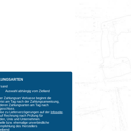
LUNGSARTEN
Auswahl abhängig vom Zielland
der Zahlungsart Vorkasse beginnt die
rfrist am Tag nach der Zahlungsanweisung,
nderen Zahlungsarten am Tag nach
agsschluss.
ise zu Lieferverzögerungen auf der
Infoseite
.
auf Rechnung nach Prüfung für
den, Unis und Unternehmen.
uelle bzw. ehemalige unverbindliche
empfehlung des Herstellers
bleibend