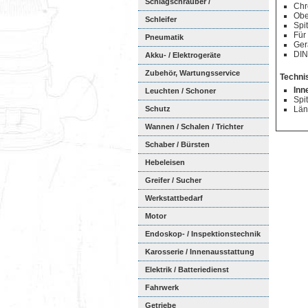
Schlagschrauber /
Chr
Obe
Ratschenschra...
Schleifer
Spi
Für
Pneumatik
Ger
DIN
Akku- / Elektrogeräte
Zubehör, Wartungsservice
Techni
Inn
Leuchten / Schoner
Spi
Schutz
Län
Wannen / Schalen / Trichter
Schaber / Bürsten
Hebeleisen
Greifer / Sucher
Werkstattbedarf
Motor
Endoskop- / Inspektionstechnik
Karosserie / Innenausstattung
Elektrik / Batteriedienst
Fahrwerk
Getriebe