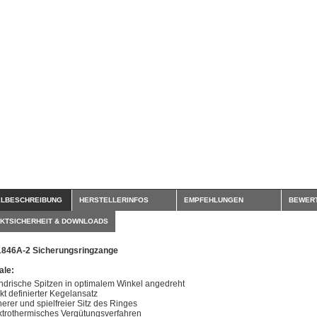
ELBESCHREIBUNG
HERSTELLERINFOS
EMPFEHLUNGEN
BEWER
KTSICHERHEIT & DOWNLOADS
1846A-2 Sicherungsringzange
le:
indrische Spitzen in optimalem Winkel angedreht
kt definierter Kegelansatz
herer und spielfreier Sitz des Ringes
ktrothermisches Vergütungsverfahren