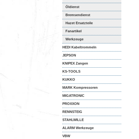
Öldienst
Bremsendienst
Hazet Ersatzteile
Fanartikel
Werkzeuge
HEDI Kabeltrommeln
JEPSON
KNIPEX Zangen
KS-TOOLS
KUKKO
MARK Kompressoren
MIGATRONIC
PROXXON
RENNSTEIG
STAHLWILLE
ALARM Werkzeuge
VBW