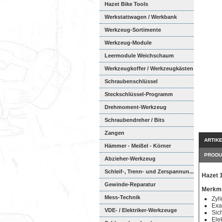
Hazet Bike Tools
Werkstattwagen / Werkbank
Werkzeug-Sortimente
Werkzeug-Module
Weichschaumeinl...
Leermodule Weichschaum
Werkzeugkoffer / Werkzeugkästen
Schraubenschlüssel
Steckschlüssel-Programm
Drehmoment-Werkzeug
Schraubendreher / Bits
Zangen
ARTIK
Hämmer - Meißel - Körner
PRODU
Abzieher-Werkzeug
Schleif-, Trenn- und Zerspannun...
Hazet 
Gewinde-Reparatur
Merkma
Mess-Technik
Zyl
Exa
VDE- / Elektriker-Werkzeuge
Sic
Ele