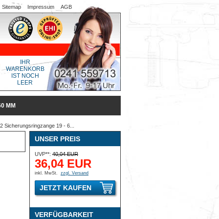
Sitemap
Impressum
AGB
IHR
WARENKORB
IST NOCH
LEER
60 MM
 Sicherungsringzange 19 - 6...
UNSER PREIS
UVP**:
40,04 EUR
36,04 EUR
inkl. MwSt.
zzgl. Versand
JETZT KAUFEN
VERFÜGBARKEIT