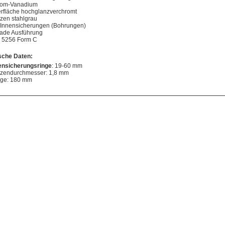
om-Vanadium
rfläche hochglanzverchromt
tzen stahlgrau
 Innensicherungen (Bohrungen)
ade Ausführung
 5256 Form C
sche Daten:
ensicherungsringe
: 19-60 mm
tzendurchmesser: 1,8 mm
ge: 180 mm