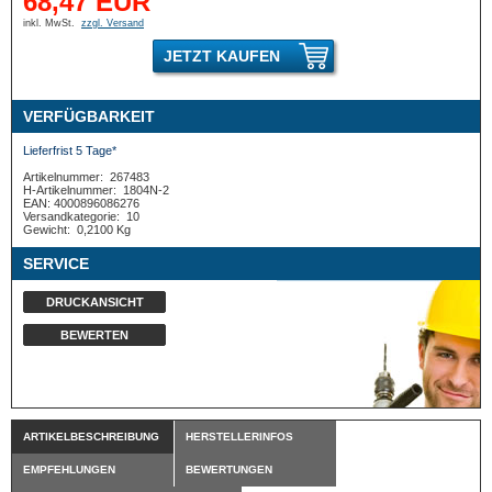
68,47 EUR
inkl. MwSt.
zzgl. Versand
JETZT KAUFEN
VERFÜGBARKEIT
Lieferfrist 5 Tage*
Artikelnummer:
267483
H-Artikelnummer:
1804N-2
EAN: 4000896086276
Versandkategorie:
10
Gewicht:
0,2100 Kg
SERVICE
DRUCKANSICHT
BEWERTEN
ARTIKELBESCHREIBUNG
HERSTELLERINFOS
EMPFEHLUNGEN
BEWERTUNGEN