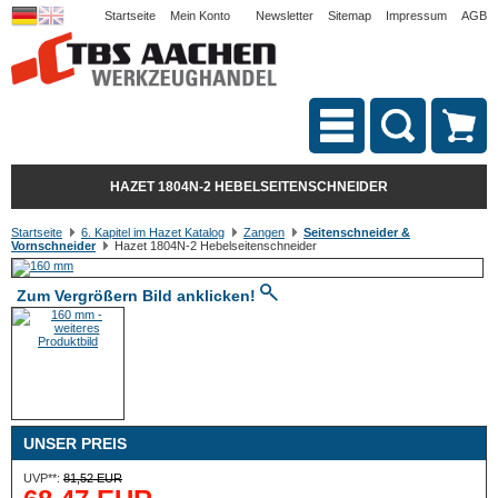
Startseite
Mein Konto
Newsletter
Sitemap
Impressum
AGB
HAZET 1804N-2 HEBELSEITENSCHNEIDER
Startseite
6. Kapitel im Hazet Katalog
Zangen
Seitenschneider &
Vornschneider
Hazet 1804N-2 Hebelseitenschneider
Zum Vergrößern Bild anklicken!
UNSER PREIS
UVP**:
81,52 EUR