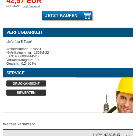
42,57 EUR
inkl. MwSt.
zzgl. Versand
JETZT KAUFEN
VERFÜGBARKEIT
Lieferfrist 5 Tage*
Artikelnummer:
274881
H-Artikelnummer:
1802M-22
EAN: 4000896144525
Versandkategorie:
10
Gewicht:
0,2480 Kg
SERVICE
DRUCKANSICHT
BEWERTEN
Weitere Varianten:
UVP**:
47,30 EUR