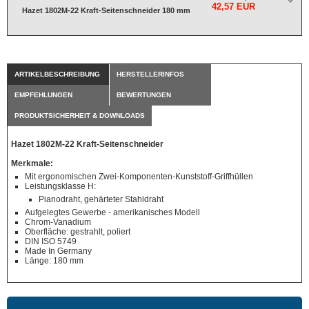
42,57 EUR
Hazet 1802M-22 Kraft-Seitenschneider 180 mm
ARTIKELBESCHREIBUNG
HERSTELLERINFOS
EMPFEHLUNGEN
BEWERTUNGEN
PRODUKTSICHERHEIT & DOWNLOADS
Hazet 1802M-22 Kraft-Seitenschneider
Merkmale:
Mit ergonomischen Zwei-Komponenten-Kunststoff-Griffhüllen
Leistungsklasse H:
Pianodraht, gehärteter Stahldraht
Aufgelegtes Gewerbe - amerikanisches Modell
Chrom-Vanadium
Oberfläche: gestrahlt, poliert
DIN ISO 5749
Made In Germany
Länge: 180 mm