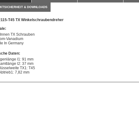
KTSICHERHEIT & DOWNLOADS
2115-T45 TX Winkelschraubendreher
le:
 Innen TX Schrauben
om-Vanadium
e In Germany
sche Daten:
ngenlänge l1: 91 mm
amtlänge l2: 37 mm
lüsselweite TX1: T45
Abtrieb1: 7,82 mm