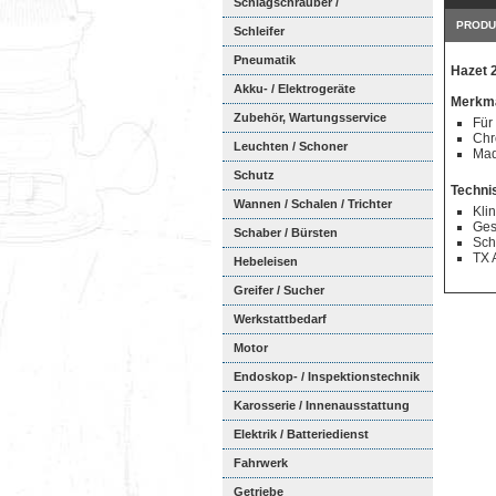
Schlagschrauber /
PRODU
Ratschenschra...
Schleifer
Pneumatik
Hazet 
Akku- / Elektrogeräte
Merkma
Zubehör, Wartungsservice
Für
Chr
Leuchten / Schoner
Mad
Schutz
Techni
Wannen / Schalen / Trichter
Kli
Ges
Schaber / Bürsten
Sch
TX 
Hebeleisen
Greifer / Sucher
Werkstattbedarf
Motor
Endoskop- / Inspektionstechnik
Karosserie / Innenausstattung
Elektrik / Batteriedienst
Fahrwerk
Getriebe