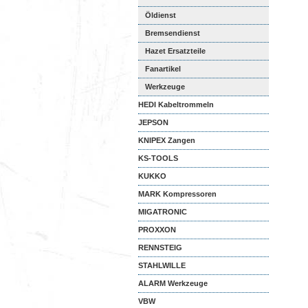
Öldienst
Bremsendienst
Hazet Ersatzteile
Fanartikel
Werkzeuge
HEDI Kabeltrommeln
JEPSON
KNIPEX Zangen
KS-TOOLS
KUKKO
MARK Kompressoren
MIGATRONIC
PROXXON
RENNSTEIG
STAHLWILLE
ALARM Werkzeuge
VBW