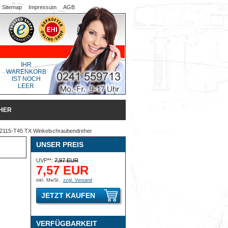
Sitemap
Impressum
AGB
IHR
WARENKORB
IST NOCH
LEER
EHER
2115-T45 TX Winkelschraubendreher
UNSER PREIS
UVP**:
7,97 EUR
7,57 EUR
inkl. MwSt.
zzgl. Versand
JETZT KAUFEN
VERFÜGBARKEIT