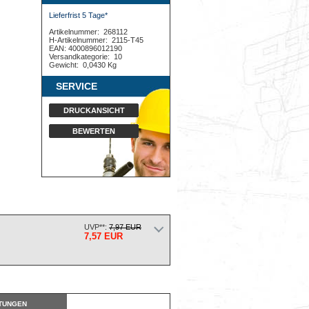
Lieferfrist 5 Tage*
Artikelnummer:
268112
H-Artikelnummer:
2115-T45
EAN: 4000896012190
Versandkategorie:
10
Gewicht:
0,0430 Kg
SERVICE
DRUCKANSICHT
BEWERTEN
UVP**:
7,97 EUR
7,57 EUR
TUNGEN