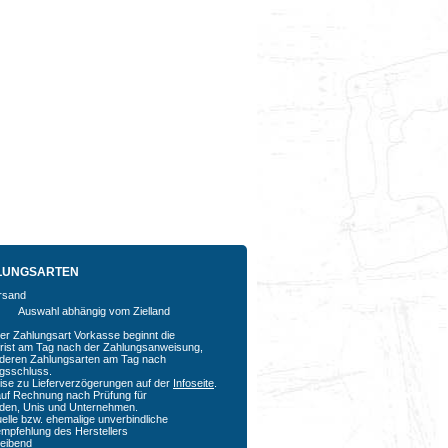
LUNGSARTEN
Auswahl abhängig vom Zielland
der Zahlungsart Vorkasse beginnt die
rfrist am Tag nach der Zahlungsanweisung,
nderen Zahlungsarten am Tag nach
agsschluss.
ise zu Lieferverzögerungen auf der
Infoseite
.
auf Rechnung nach Prüfung für
den, Unis und Unternehmen.
uelle bzw. ehemalige unverbindliche
empfehlung des Herstellers
bleibend