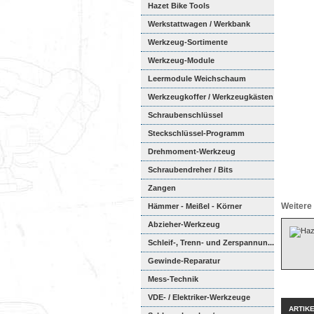
Hazet Bike Tools
Werkstattwagen / Werkbank
Werkzeug-Sortimente
Werkzeug-Module
Weichschaumeinl...
Leermodule Weichschaum
Werkzeugkoffer / Werkzeugkästen
Schraubenschlüssel
Steckschlüssel-Programm
Drehmoment-Werkzeug
Schraubendreher / Bits
Zangen
Weitere 
Hämmer - Meißel - Körner
Abzieher-Werkzeug
Schleif-, Trenn- und Zerspannun...
Gewinde-Reparatur
Mess-Technik
VDE- / Elektriker-Werkzeuge
ARTIK