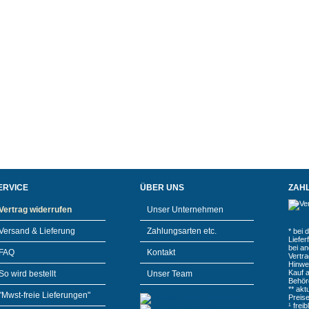
ERVICE
ÜBER UNS
ZAH
Vertrag widerrufen
Unser Unternehmen
Versand & Lieferung
Zahlungsarten etc.
* bei 
Liefe
bei a
FAQ
Kontakt
Vertr
Hinwe
Kauf 
So wird bestellt
Unser Team
Behör
** akt
"Mwst-freie Lieferungen"
Preis
¹ frei