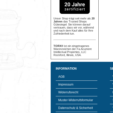
Unser Shop trägt seit mehr als
20
Jahren
das Trusted Shops
Gütesiegel. Sie können darauf
vertrauen, dass wir vor, während
und nach dem Kauf alles für Ihre
Zufriedenheit tun.
TORX®
ist ein eingetragenes
Warenzeichen der Fa.Acument
Intellectual Properties, LLC
Rockford, Illinois, USA.
INFORMATION
S
AGB
Impressum
Widerrufsrecht
Muster-Widerrufsformular
Datenschutz & Sicherheit