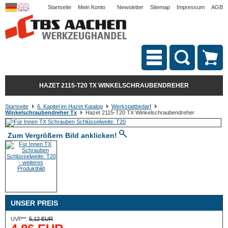
Startseite
Mein Konto
Newsletter
Sitemap
Impressum
AGB
HAZET 2115-T20 TX WINKELSCHRAUBENDREHER
Startseite
6. Kapitel im Hazet Katalog
Werkstattbedarf
Winkelschraubendreher Tx
Hazet 2115-T20 TX Winkelschraubendreher
Zum Vergrößern Bild anklicken!
UNSER PREIS
UVP**:
5,12 EUR