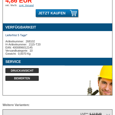
4,86 EUR
inkl. MwSt.
zzgl. Versand
JETZT KAUFEN
VERFÜGBARKEIT
Lieferfrist 5 Tage*
Artikelnummer:
268102
H-Artikelnummer:
2115-T20
EAN: 4000896012145
Versandkategorie:
10
Gewicht:
0,0070 Kg
SERVICE
DRUCKANSICHT
BEWERTEN
Weitere Varianten:
UVP**:
5,12 EUR