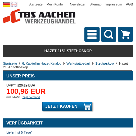
Startseite
Mein Konto
Newsletter
Sitemap
Impressum
AGB
HAZET 2151 STETHOSKOP
Startseite
6. Kapitel im Hazet Katalog
Werkstattbedarf
Stethoskop
Hazet
2151 Stethoskop
UNSER PREIS
UVP**:
120,19 EUR
100,96 EUR
inkl. MwSt.
zzgl. Versand
JETZT KAUFEN
VERFÜGBARKEIT
Lieferfrist 5 Tage*