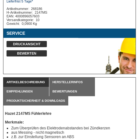
Lieferfrist 5 Tage*
Artikelnummer:
268186
H-Artikelnummer:
2147MS
EAN: 4000896057603
Versandkategorie:
10
Gewicht:
0,0900 Kg
SERVICE
DRUCKANSICHT
BEWERTEN
ARTIKELBESCHREIBUNG
HERSTELLERINFOS
EMPFEHLUNGEN
BEWERTUNGEN
PRODUKTSICHERHEIT & DOWNLOADS
Hazet 2147MS Fühlerlehre
Merkmale:
Zum Überprüfen des Elektrodenabstandes bei Zündkerzen
aus Messing - nicht magnetisch
z.B. zur Einstellung Sensoren an ABS