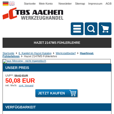
Startseite
Mein Konto
Newsletter
Sitemap
Impressum
AGB
HAZET 2147MS FÜHLERLEHRE
Startseite
6. Kapitel im Hazet Katalog
Werkstattbedarf
Haarlineal,
Fühlerlehren
Hazet 2147MS Fühlerlehre
UNSER PREIS
UVP**:
59,62 EUR
50,08 EUR
inkl. MwSt.
zzgl. Versand
JETZT KAUFEN
VERFÜGBARKEIT