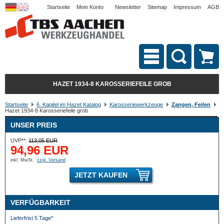
Startseite
Mein Konto
Newsletter
Sitemap
Impressum
AGB
HAZET 1934-8 KAROSSERIEFEILE GROB
Startseite
6. Kapitel im Hazet Katalog
Karosseriewerkzeuge
Zangen, Feilen
Hazet 1934-8 Karosseriefeile grob
UNSER PREIS
UVP**:
113,05 EUR
94,96 EUR
inkl. MwSt.
zzgl. Versand
JETZT KAUFEN
VERFÜGBARKEIT
Lieferfrist 5 Tage*