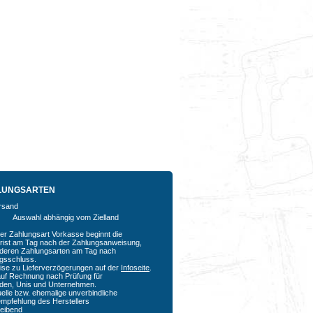
LUNGSARTEN
Auswahl abhängig vom Zielland
der Zahlungsart Vorkasse beginnt die
rfrist am Tag nach der Zahlungsanweisung,
nderen Zahlungsarten am Tag nach
agsschluss.
ise zu Lieferverzögerungen auf der
Infoseite
.
auf Rechnung nach Prüfung für
den, Unis und Unternehmen.
uelle bzw. ehemalige unverbindliche
empfehlung des Herstellers
bleibend