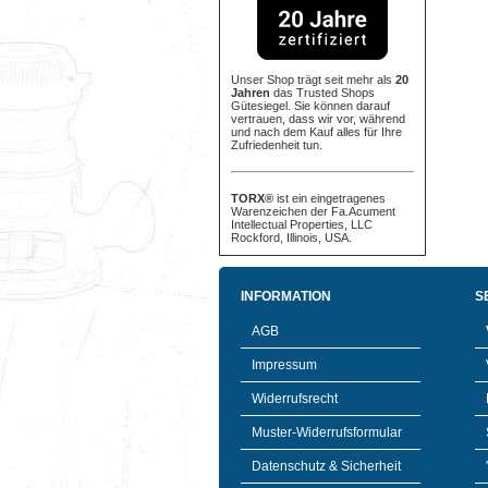
Unser Shop trägt seit mehr als
20
Jahren
das Trusted Shops
Gütesiegel. Sie können darauf
vertrauen, dass wir vor, während
und nach dem Kauf alles für Ihre
Zufriedenheit tun.
TORX®
ist ein eingetragenes
Warenzeichen der Fa.Acument
Intellectual Properties, LLC
Rockford, Illinois, USA.
INFORMATION
S
AGB
Impressum
Widerrufsrecht
Muster-Widerrufsformular
Datenschutz & Sicherheit