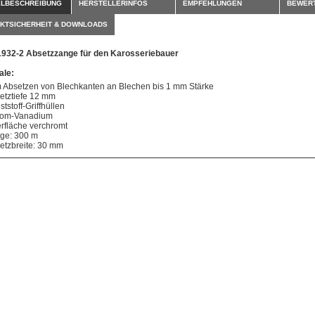
ELBESCHREIBUNG
HERSTELLERINFOS
EMPFEHLUNGEN
BEWER
KTSICHERHEIT & DOWNLOADS
1932-2 Absetzzange für den Karosseriebauer
le:
 Absetzen von Blechkanten an Blechen bis 1 mm Stärke
etztiefe 12 mm
tstoff-Griffhüllen
om-Vanadium
rfläche verchromt
ge: 300 m
etzbreite: 30 mm