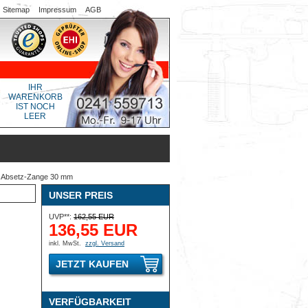
Sitemap
Impressum
AGB
IHR
WARENKORB
IST NOCH
LEER
 Absetz-Zange 30 mm
UNSER PREIS
UVP**:
162,55 EUR
136,55 EUR
inkl. MwSt.
zzgl. Versand
JETZT KAUFEN
VERFÜGBARKEIT