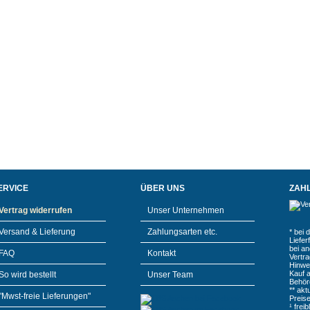
ERVICE
ÜBER UNS
ZAH
Vertrag widerrufen
Unser Unternehmen
Versand & Lieferung
Zahlungsarten etc.
* bei 
Liefe
bei a
FAQ
Kontakt
Vertr
Hinwe
Kauf 
So wird bestellt
Unser Team
Behör
** akt
"Mwst-freie Lieferungen"
Preis
¹ frei