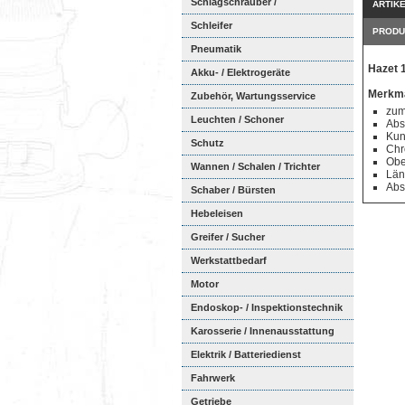
Schlagschrauber /
ARTIK
Ratschenschra...
Schleifer
PRODU
Pneumatik
Hazet 
Akku- / Elektrogeräte
Merkma
Zubehör, Wartungsservice
zum
Leuchten / Schoner
Abs
Kuns
Schutz
Chr
Obe
Wannen / Schalen / Trichter
Län
Abs
Schaber / Bürsten
Hebeleisen
Greifer / Sucher
Werkstattbedarf
Motor
Endoskop- / Inspektionstechnik
Karosserie / Innenausstattung
Elektrik / Batteriedienst
Fahrwerk
Getriebe