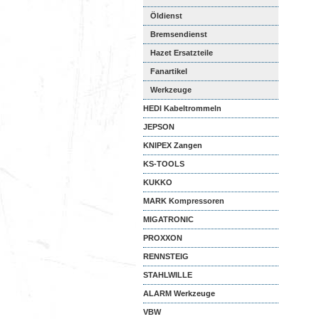
Öldienst
Bremsendienst
Hazet Ersatzteile
Fanartikel
Werkzeuge
HEDI Kabeltrommeln
JEPSON
KNIPEX Zangen
KS-TOOLS
KUKKO
MARK Kompressoren
MIGATRONIC
PROXXON
RENNSTEIG
STAHLWILLE
ALARM Werkzeuge
VBW