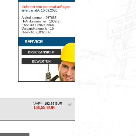
Lieferzeit bitte per email anfragen
lieferbar ab¹: 10.09.2026
Artikelnummer:
267686
H-Artikelnummer:
1932-2
EAN: 4000896007868
Versandkategorie:
10
Gewicht:
0,8320 Kg
SERVICE
DRUCKANSICHT
BEWERTEN
UVP**:
162,55 EUR
136,55 EUR