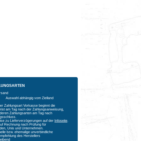
LUNGSARTEN
Auswahl abhängig vom Zielland
der Zahlungsart Vorkasse beginnt die
rfrist am Tag nach der Zahlungsanweisung,
nderen Zahlungsarten am Tag nach
agsschluss.
ise zu Lieferverzögerungen auf der
Infoseite
.
auf Rechnung nach Prüfung für
den, Unis und Unternehmen.
uelle bzw. ehemalige unverbindliche
empfehlung des Herstellers
bleibend