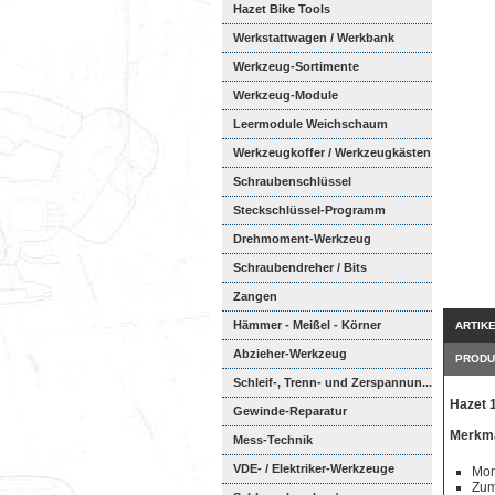
Hazet Bike Tools
Werkstattwagen / Werkbank
Werkzeug-Sortimente
Werkzeug-Module
Weichschaumeinl...
Leermodule Weichschaum
Werkzeugkoffer / Werkzeugkästen
Schraubenschlüssel
Steckschlüssel-Programm
Drehmoment-Werkzeug
Schraubendreher / Bits
Zangen
Hämmer - Meißel - Körner
ARTIK
Abzieher-Werkzeug
PRODU
Schleif-, Trenn- und Zerspannun...
Hazet 
Gewinde-Reparatur
Merkma
Mess-Technik
VDE- / Elektriker-Werkzeuge
Mon
Zum