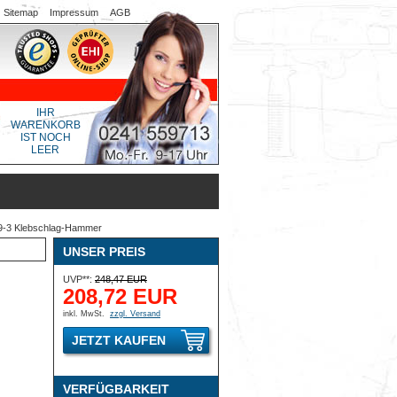
Sitemap
Impressum
AGB
IHR
WARENKORB
IST NOCH
LEER
9-3 Klebschlag-Hammer
UNSER PREIS
UVP**:
248,47 EUR
208,72 EUR
inkl. MwSt.
zzgl. Versand
JETZT KAUFEN
VERFÜGBARKEIT