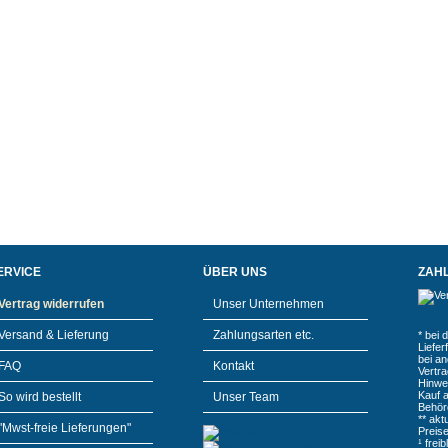
ERVICE
ÜBER UNS
ZAH
Vertrag widerrufen
Unser Unternehmen
Versand & Lieferung
Zahlungsarten etc.
* bei 
Liefe
bei a
FAQ
Kontakt
Vertr
Hinwe
Kauf 
So wird bestellt
Unser Team
Behör
** akt
"Mwst-freie Lieferungen"
Preis
¹ frei