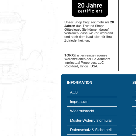
Unser Shop trägt seit mehr als
20
Jahren
das Trusted Shops
Gütesiegel. Sie können darauf
vertrauen, dass wir vor, während
und nach dem Kauf alles für Ihre
Zufriedenheit tun.
TORX®
ist ein eingetragenes
Warenzeichen der Fa.Acument
Intellectual Properties, LLC
Rockford, Illinois, USA.
INFORMATION
S
AGB
Impressum
Widerrufsrecht
Muster-Widerrufsformular
Datenschutz & Sicherheit