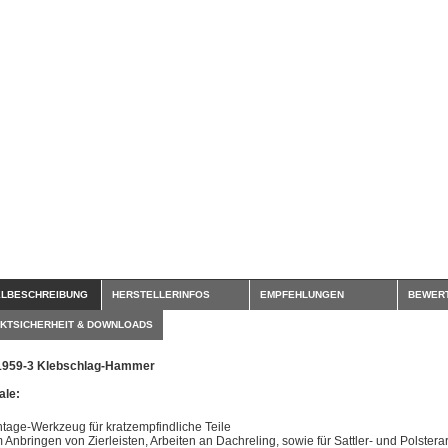
ELBESCHREIBUNG
HERSTELLERINFOS
EMPFEHLUNGEN
BEWER
KTSICHERHEIT & DOWNLOADS
1959-3 Klebschlag-Hammer
le:
tage-Werkzeug für kratzempfindliche Teile
 Anbringen von Zierleisten, Arbeiten an Dachreling, sowie für Sattler- und Polstera