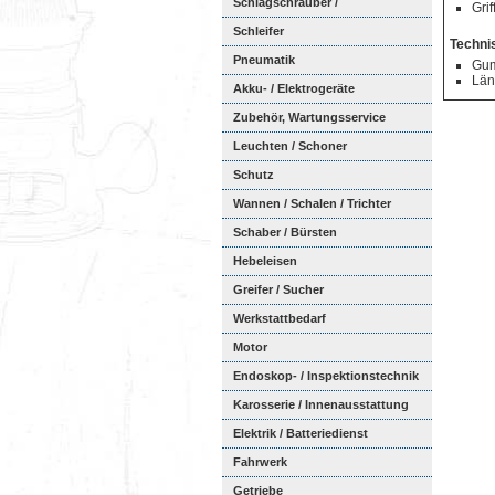
Schlagschrauber /
Grif
Ratschenschra...
Schleifer
Techni
Pneumatik
Gum
Län
Akku- / Elektrogeräte
Zubehör, Wartungsservice
Leuchten / Schoner
Schutz
Wannen / Schalen / Trichter
Schaber / Bürsten
Hebeleisen
Greifer / Sucher
Werkstattbedarf
Motor
Endoskop- / Inspektionstechnik
Karosserie / Innenausstattung
Elektrik / Batteriedienst
Fahrwerk
Getriebe