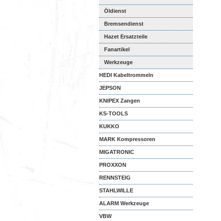
Öldienst
Bremsendienst
Hazet Ersatzteile
Fanartikel
Werkzeuge
HEDI Kabeltrommeln
JEPSON
KNIPEX Zangen
KS-TOOLS
KUKKO
MARK Kompressoren
MIGATRONIC
PROXXON
RENNSTEIG
STAHLWILLE
ALARM Werkzeuge
VBW