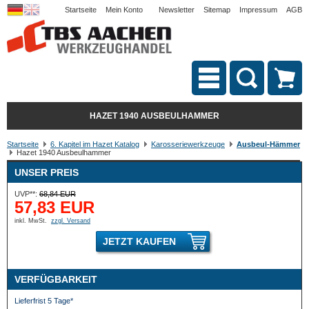
Startseite
Mein Konto
Newsletter
Sitemap
Impressum
AGB
HAZET 1940 AUSBEULHAMMER
Startseite
6. Kapitel im Hazet Katalog
Karosseriewerkzeuge
Ausbeul-Hämmer
Hazet 1940 Ausbeulhammer
UNSER PREIS
UVP**:
68,84 EUR
57,83 EUR
inkl. MwSt.
zzgl. Versand
JETZT KAUFEN
VERFÜGBARKEIT
Lieferfrist 5 Tage*