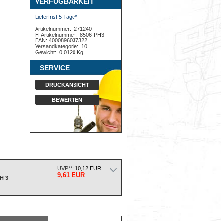
VERFÜGBARKEIT
Lieferfrist 5 Tage*
Artikelnummer:
271240
H-Artikelnummer:
8506-PH3
EAN: 4000896037322
Versandkategorie:
10
Gewicht:
0,0120 Kg
SERVICE
DRUCKANSICHT
BEWERTEN
UVP**:
10,12 EUR
9,61 EUR
H 3