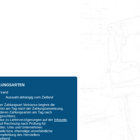
LUNGSARTEN
Auswahl abhängig vom Zielland
der Zahlungsart Vorkasse beginnt die
rfrist am Tag nach der Zahlungsanweisung,
nderen Zahlungsarten am Tag nach
agsschluss.
ise zu Lieferverzögerungen auf der
Infoseite
.
auf Rechnung nach Prüfung für
den, Unis und Unternehmen.
uelle bzw. ehemalige unverbindliche
empfehlung des Herstellers
bleibend