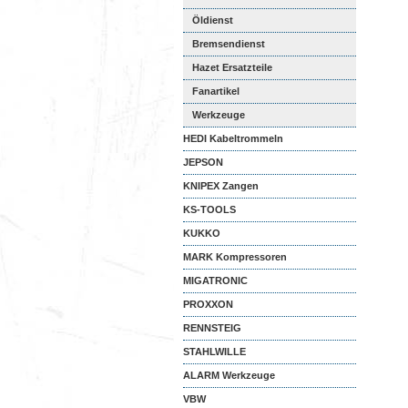
Öldienst
Bremsendienst
Hazet Ersatzteile
Fanartikel
Werkzeuge
HEDI Kabeltrommeln
JEPSON
KNIPEX Zangen
KS-TOOLS
KUKKO
MARK Kompressoren
MIGATRONIC
PROXXON
RENNSTEIG
STAHLWILLE
ALARM Werkzeuge
VBW