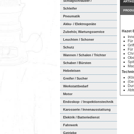
Schlagschrauber /
ARTIK
Ratschenschra...
Schleifer
PRODU
Pneumatik
Akku- / Elektrogeräte
Hazet 
Zubehör, Wartungsservice
Inn
Leuchten / Schoner
Für
Grif
Schutz
Für
Chr
Wannen / Schalen / Trichter
Obe
Spi
Schaber / Bürsten
Mad
Hebeleisen
Techni
(Kl
Greifer / Sucher
(Ge
Dur
Werkstattbedarf
Abt
Motor
Endoskop- / Inspektionstechnik
Karosserie / Innenausstattung
Elektrik / Batteriedienst
Fahrwerk
Getriebe