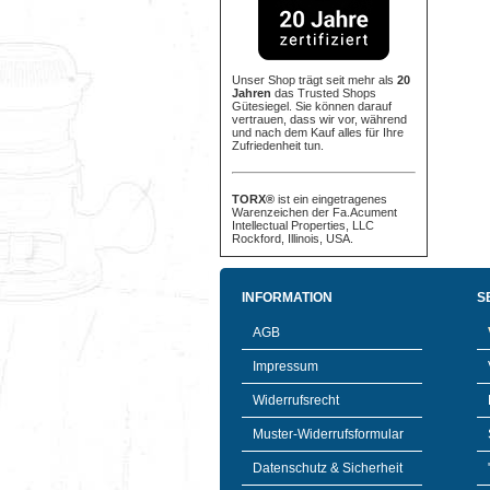
Unser Shop trägt seit mehr als
20
Jahren
das Trusted Shops
Gütesiegel. Sie können darauf
vertrauen, dass wir vor, während
und nach dem Kauf alles für Ihre
Zufriedenheit tun.
TORX®
ist ein eingetragenes
Warenzeichen der Fa.Acument
Intellectual Properties, LLC
Rockford, Illinois, USA.
INFORMATION
S
AGB
Impressum
Widerrufsrecht
Muster-Widerrufsformular
Datenschutz & Sicherheit