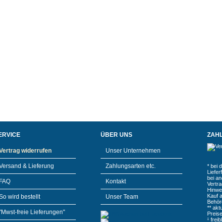
ERVICE
ÜBER UNS
ZAH
Vertrag widerrufen
Unser Unternehmen
Versand & Lieferung
Zahlungsarten etc.
* bei 
Liefe
bei a
FAQ
Kontakt
Vertr
Hinwe
Kauf 
So wird bestellt
Unser Team
Behör
** akt
"Mwst-freie Lieferungen"
Preis
¹ frei