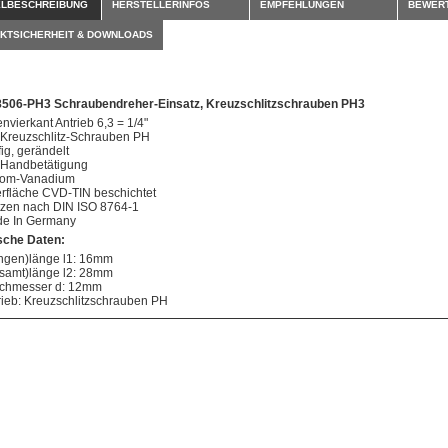
ELBESCHREIBUNG
HERSTELLERINFOS
EMPFEHLUNGEN
BEWER
KTSICHERHEIT & DOWNLOADS
8506-PH3 Schraubendreher-Einsatz, Kreuzschlitzschrauben PH3
envierkant Antrieb 6,3 = 1/4"
 Kreuzschlitz-Schrauben PH
fig, gerändelt
 Handbetätigung
om-Vanadium
rfläche CVD-TIN beschichtet
tzen nach DIN ISO 8764-1
e In Germany
sche Daten:
ingen)länge l1: 16mm
samt)länge l2: 28mm
chmesser d: 12mm
rieb: Kreuzschlitzschrauben PH