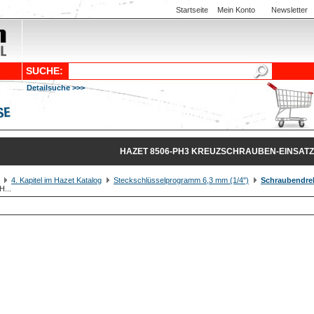
Startseite
Mein Konto
Newsletter
SUCHE:
Detailsuche >>>
HAZET 8506-PH3 KREUZSCHRAUBEN-EINSATZ
4. Kapitel im Hazet Katalog
Steckschlüsselprogramm 6,3 mm (1/4")
Schraubendre
H...