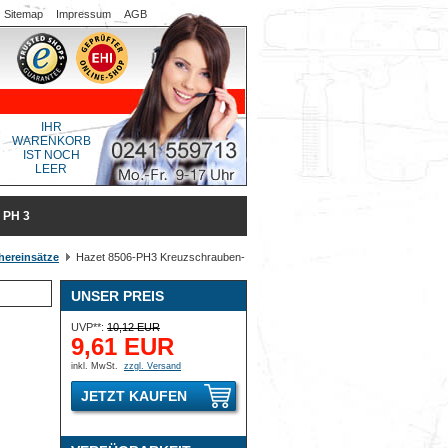
Sitemap
Impressum
AGB
IHR
WARENKORB
IST NOCH
LEER
 PH 3
hereinsätze
Hazet 8506-PH3 Kreuzschrauben-
UNSER PREIS
UVP**:
10,12 EUR
9,61 EUR
inkl. MwSt.
zzgl. Versand
JETZT KAUFEN