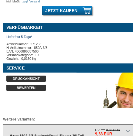
inkl. MwSt.
zzgl. Versand
JETZT KAUFEN
VERFÜGBARKEIT
Lieferfrist 5 Tage*
Artikelnummer:
271253
H-Artikelnummer:
850A-3/8
EAN: 4000896037506
Versandkategorie:
10
Gewicht:
0,0160 Kg
SERVICE
DRUCKANSICHT
BEWERTEN
Weitere Varianten:
UVP**:
9,88 EUR
9,38 EUR
Hazet 850A-3/8 Steckschlüssel-Einsatz 3/8 Zoll