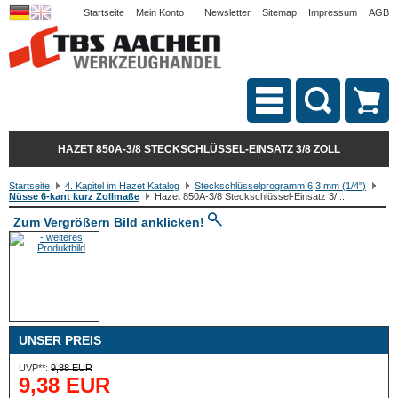
Startseite
Mein Konto
Newsletter
Sitemap
Impressum
AGB
HAZET 850A-3/8 STECKSCHLÜSSEL-EINSATZ 3/8 ZOLL
Startseite
4. Kapitel im Hazet Katalog
Steckschlüsselprogramm 6,3 mm (1/4")
Nüsse 6-kant kurz Zollmaße
Hazet 850A-3/8 Steckschlüssel-Einsatz 3/...
Zum Vergrößern Bild anklicken!
UNSER PREIS
UVP**:
9,88 EUR
9,38 EUR