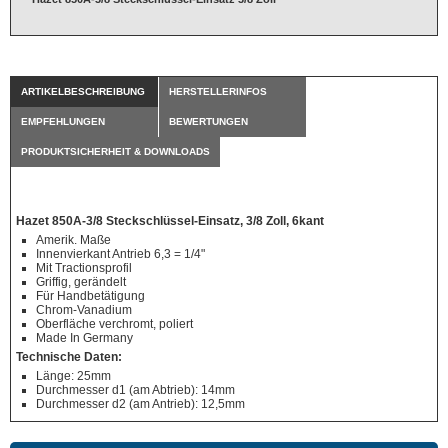
ARTIKELBESCHREIBUNG
HERSTELLERINFOS
EMPFEHLUNGEN
BEWERTUNGEN
PRODUKTSICHERHEIT & DOWNLOADS
Hazet 850A-3/8 Steckschlüssel-Einsatz, 3/8 Zoll, 6kant
Amerik. Maße
Innenvierkant Antrieb 6,3 = 1/4"
Mit Tractionsprofil
Griffig, gerändelt
Für Handbetätigung
Chrom-Vanadium
Oberfläche verchromt, poliert
Made In Germany
Technische Daten:
Länge: 25mm
Durchmesser d1 (am Abtrieb): 14mm
Durchmesser d2 (am Antrieb): 12,5mm