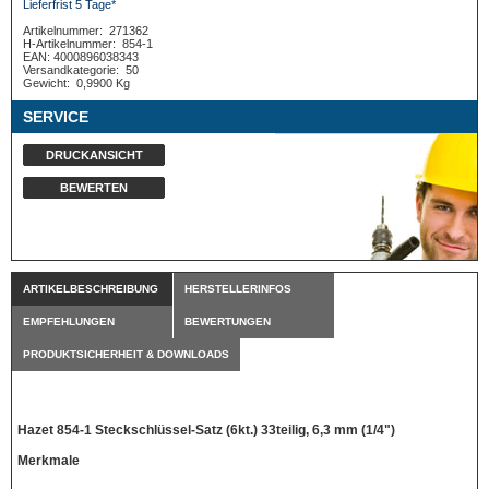
Lieferfrist 5 Tage*
Artikelnummer:
271362
H-Artikelnummer:
854-1
EAN: 4000896038343
Versandkategorie:
50
Gewicht:
0,9900 Kg
SERVICE
DRUCKANSICHT
BEWERTEN
ARTIKELBESCHREIBUNG
HERSTELLERINFOS
EMPFEHLUNGEN
BEWERTUNGEN
PRODUKTSICHERHEIT & DOWNLOADS
Hazet 854-1 Steckschlüssel-Satz (6kt.) 33teilig, 6,3 mm (1/4")
Merkmale