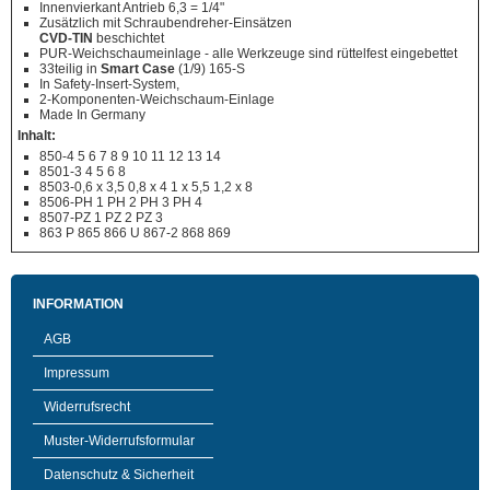
Innenvierkant Antrieb 6,3 = 1/4"
Zusätzlich mit Schraubendreher-Einsätzen
CVD-TIN
beschichtet
PUR-Weichschaumeinlage - alle Werkzeuge sind rüttelfest eingebettet
33teilig in
Smart Case
(1/9) 165-S
In Safety-Insert-System,
2-Komponenten-Weichschaum-Einlage
Made In Germany
Inhalt:
850-4 5 6 7 8 9 10 11 12 13 14
8501-3 4 5 6 8
8503-0,6 x 3,5 0,8 x 4 1 x 5,5 1,2 x 8
8506-PH 1 PH 2 PH 3 PH 4
8507-PZ 1 PZ 2 PZ 3
863 P 865 866 U 867-2 868 869
INFORMATION
AGB
Impressum
Widerrufsrecht
Muster-Widerrufsformular
Datenschutz & Sicherheit