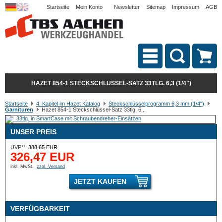
Startseite
Mein Konto
Newsletter
Sitemap
Impressum
AGB
HAZET 854-1 STECKSCHLÜSSEL-SATZ 33TLG. 6,3 (1/4")
Startseite
4. Kapitel im Hazet Katalog
Steckschlüsselprogramm 6,3 mm (1/4")
Garnituren
Hazet 854-1 Steckschlüssel-Satz 33tlg. 6...
UNSER PREIS
UVP**:
388,65 EUR
326,47 EUR
inkl. MwSt.
zzgl. Versand
JETZT KAUFEN
VERFÜGBARKEIT