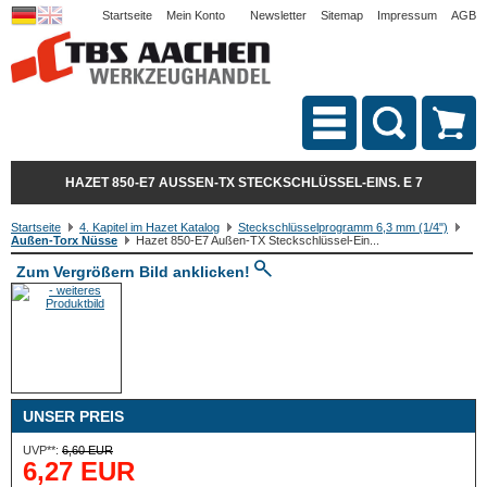
Startseite
Mein Konto
Newsletter
Sitemap
Impressum
AGB
HAZET 850-E7 AUSSEN-TX STECKSCHLÜSSEL-EINS. E 7
Startseite
4. Kapitel im Hazet Katalog
Steckschlüsselprogramm 6,3 mm (1/4")
Außen-Torx Nüsse
Hazet 850-E7 Außen-TX Steckschlüssel-Ein...
Zum Vergrößern Bild anklicken!
UNSER PREIS
UVP**:
6,60 EUR
6,27 EUR