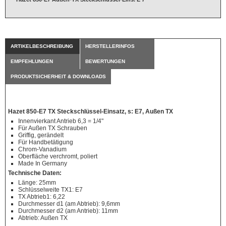
ARTIKELBESCHREIBUNG
HERSTELLERINFOS
EMPFEHLUNGEN
BEWERTUNGEN
PRODUKTSICHERHEIT & DOWNLOADS
Hazet 850-E7 TX Steckschlüssel-Einsatz, s: E7, Außen TX
Innenvierkant Antrieb 6,3 = 1/4"
Für Außen TX Schrauben
Griffig, gerändelt
Für Handbetätigung
Chrom-Vanadium
Oberfläche verchromt, poliert
Made In Germany
Technische Daten:
Länge: 25mm
Schlüsselweite TX1: E7
TX Abtrieb1: 6,22
Durchmesser d1 (am Abtrieb): 9,6mm
Durchmesser d2 (am Antrieb): 11mm
Abtrieb: Außen TX