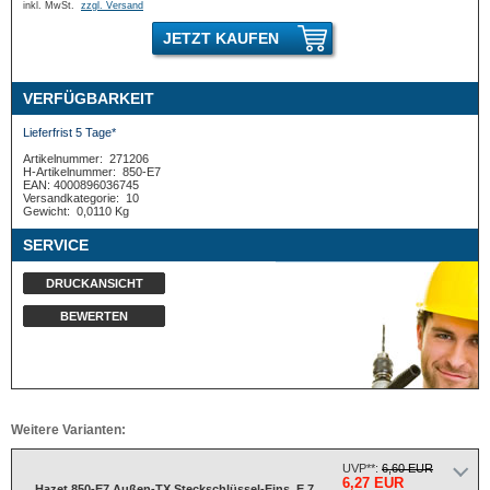
inkl. MwSt.
zzgl. Versand
JETZT KAUFEN
VERFÜGBARKEIT
Lieferfrist 5 Tage*
Artikelnummer:
271206
H-Artikelnummer:
850-E7
EAN: 4000896036745
Versandkategorie:
10
Gewicht:
0,0110 Kg
SERVICE
DRUCKANSICHT
BEWERTEN
Weitere Varianten:
UVP**:
6,60 EUR
6,27 EUR
Hazet 850-E7 Außen-TX Steckschlüssel-Eins. E 7