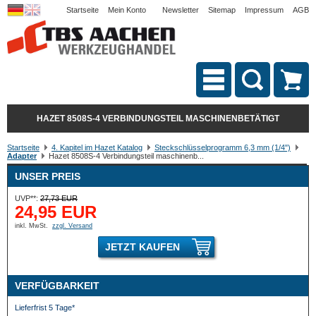
Startseite
Mein Konto
Newsletter
Sitemap
Impressum
AGB
HAZET 8508S-4 VERBINDUNGSTEIL MASCHINENBETÄTIGT
Startseite
4. Kapitel im Hazet Katalog
Steckschlüsselprogramm 6,3 mm (1/4")
Adapter
Hazet 8508S-4 Verbindungsteil maschinenb...
UNSER PREIS
UVP**:
27,73 EUR
24,95 EUR
inkl. MwSt.
zzgl. Versand
JETZT KAUFEN
VERFÜGBARKEIT
Lieferfrist 5 Tage*