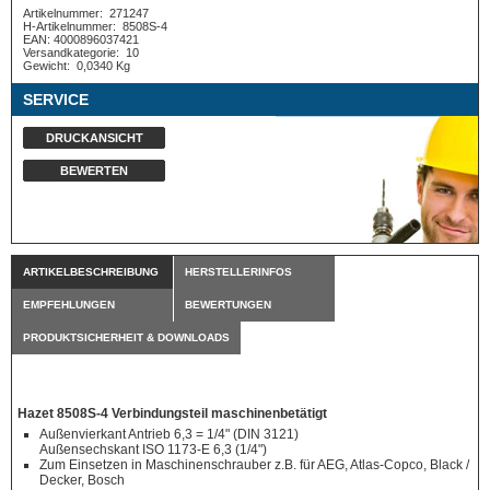
Artikelnummer:
271247
H-Artikelnummer:
8508S-4
EAN: 4000896037421
Versandkategorie:
10
Gewicht:
0,0340 Kg
SERVICE
DRUCKANSICHT
BEWERTEN
ARTIKELBESCHREIBUNG
HERSTELLERINFOS
EMPFEHLUNGEN
BEWERTUNGEN
PRODUKTSICHERHEIT & DOWNLOADS
Hazet 8508S-4 Verbindungsteil maschinenbetätigt
Außenvierkant Antrieb 6,3 = 1/4" (DIN 3121)
Außensechskant ISO 1173-E 6,3 (1/4")
Zum Einsetzen in Maschinenschrauber z.B. für AEG, Atlas-Copco, Black /
Decker, Bosch