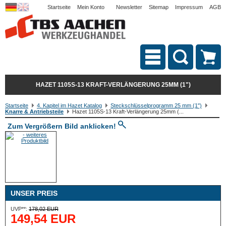
Startseite
Mein Konto
Newsletter
Sitemap
Impressum
AGB
HAZET 1105S-13 KRAFT-VERLÄNGERUNG 25MM (1")
Startseite
4. Kapitel im Hazet Katalog
Steckschlüsselprogramm 25 mm (1")
Knarre & Antriebsteile
Hazet 1105S-13 Kraft-Verlängerung 25mm (...
Zum Vergrößern Bild anklicken!
UNSER PREIS
UVP**:
178,02 EUR
149,54 EUR