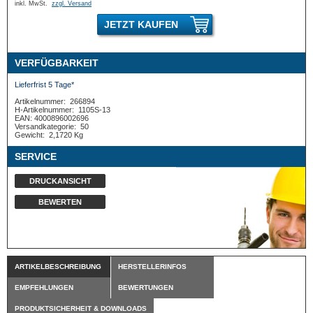
inkl. MwSt.
zzgl. Versand
JETZT KAUFEN
VERFÜGBARKEIT
Lieferfrist 5 Tage*
Artikelnummer:
266894
H-Artikelnummer:
1105S-13
EAN: 4000896002696
Versandkategorie:
50
Gewicht:
2,1720 Kg
SERVICE
DRUCKANSICHT
BEWERTEN
ARTIKELBESCHREIBUNG
HERSTELLERINFOS
EMPFEHLUNGEN
BEWERTUNGEN
PRODUKTSICHERHEIT & DOWNLOADS