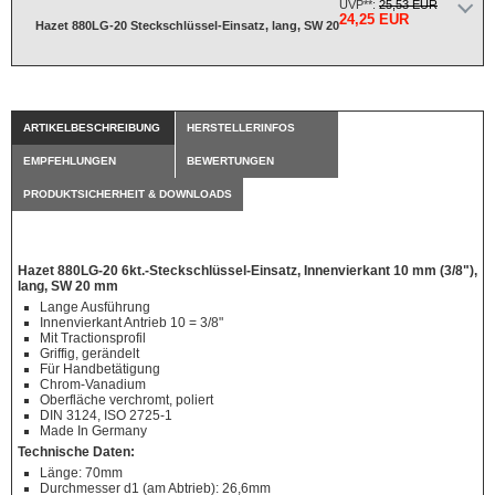
UVP**:
25,53 EUR
24,25 EUR
Hazet 880LG-20 Steckschlüssel-Einsatz, lang, SW 20
ARTIKELBESCHREIBUNG
HERSTELLERINFOS
EMPFEHLUNGEN
BEWERTUNGEN
PRODUKTSICHERHEIT & DOWNLOADS
Hazet 880LG-20 6kt.-Steckschlüssel-Einsatz, Innenvierkant 10 mm (3/8"),
lang, SW 20 mm
Lange Ausführung
Innenvierkant Antrieb 10 = 3/8"
Mit Tractionsprofil
Griffig, gerändelt
Für Handbetätigung
Chrom-Vanadium
Oberfläche verchromt, poliert
DIN 3124, ISO 2725-1
Made In Germany
Technische Daten:
Länge: 70mm
Durchmesser d1 (am Abtrieb): 26,6mm