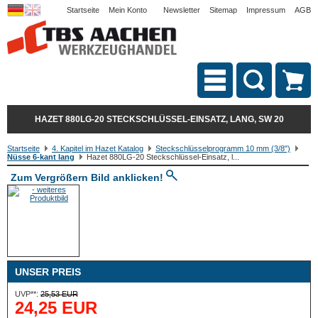
Startseite
Mein Konto
Newsletter
Sitemap
Impressum
AGB
HAZET 880LG-20 STECKSCHLÜSSEL-EINSATZ, LANG, SW 20
Startseite
4. Kapitel im Hazet Katalog
Steckschlüsselprogramm 10 mm (3/8")
Nüsse 6-kant lang
Hazet 880LG-20 Steckschlüssel-Einsatz, l...
Zum Vergrößern Bild anklicken!
UNSER PREIS
UVP**:
25,53 EUR
24,25 EUR