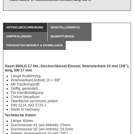
ARTIKELBESCHREIBUNG
HERSTELLERINFOS
EMPFEHLUNGEN
BEWERTUNGEN
PRODUKTSICHERHEIT & DOWNLOADS
Hazet 880LG-17 6kt.-Steckschlüssel-Einsatz, Innenvierkant 10 mm (3/8"),
lang, SW 17 mm
Lange Ausführung
Innenvierkant Antrieb 10 = 3/8"
Mit Tractionsprofil
Griffig, gerändelt
Für Handbetätigung
Chrom-Vanadium
Oberfläche verchromt, poliert
DIN 3124, ISO 2725-1
Made In Germany
Technische Daten:
Länge: 60mm
Durchmesser d1 (am Abtrieb): 23mm
Durchmesser d2 (am Antrieb): 18,5mm
Antrieb: Innenvierkant 10 mm (3/8")