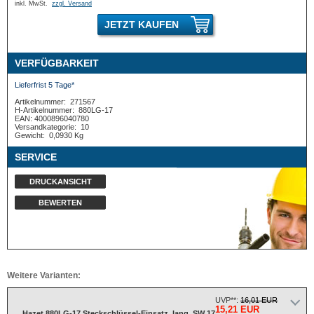
inkl. MwSt.
zzgl. Versand
JETZT KAUFEN
VERFÜGBARKEIT
Lieferfrist 5 Tage*
Artikelnummer:
271567
H-Artikelnummer:
880LG-17
EAN: 4000896040780
Versandkategorie:
10
Gewicht:
0,0930 Kg
SERVICE
DRUCKANSICHT
BEWERTEN
Weitere Varianten:
UVP**:
16,01 EUR
15,21 EUR
Hazet 880LG-17 Steckschlüssel-Einsatz, lang, SW 17