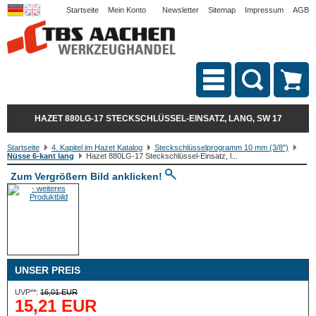
Startseite
Mein Konto
Newsletter
Sitemap
Impressum
AGB
HAZET 880LG-17 STECKSCHLÜSSEL-EINSATZ, LANG, SW 17
Startseite
4. Kapitel im Hazet Katalog
Steckschlüsselprogramm 10 mm (3/8")
Nüsse 6-kant lang
Hazet 880LG-17 Steckschlüssel-Einsatz, l...
Zum Vergrößern Bild anklicken!
UNSER PREIS
UVP**:
16,01 EUR
15,21 EUR