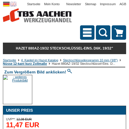
Startseite
Mein Konto
Newsletter
Sitemap
Impressum
AGB
HAZET 880AZ-19/32 STECKSCHLÜSSEL-EINS. D6K. 19/32"
Startseite
4. Kapitel im Hazet Katalog
Steckschlüsselprogramm 10 mm (3/8")
Nüsse 12-kant kurz Zollmaße
Hazet 880AZ-19/32 Steckschlüssel-Eins. D...
Zum Vergrößern Bild anklicken!
UNSER PREIS
UVP**:
12,08 EUR
11,47 EUR