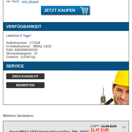
inkl. MwSt.
zzgl. Versand
JETZT KAUFEN
VERFÜGBARKEIT
Lieferfrist 5 Tage*
Artikelnummer:
271528
H-Artikelnummer:
880AZ-19/32
EAN: 4000896040339
Versandkategorie:
10
Gewicht:
0,0340 Kg
SERVICE
DRUCKANSICHT
BEWERTEN
Weitere Varianten:
UVP**:
12,08 EUR
11,47 EUR
Hazet 880AZ-19/32 Steckschlüssel-Eins. D6k. 19/32"