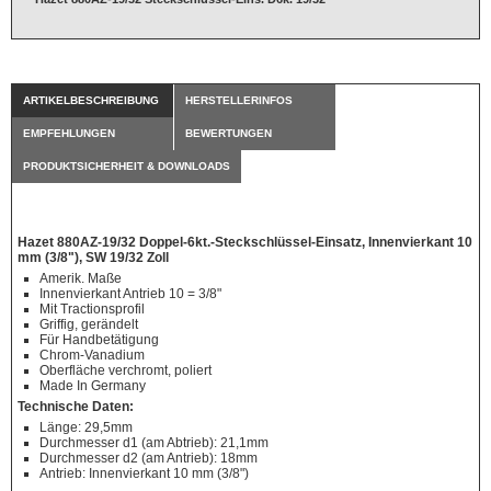
ARTIKELBESCHREIBUNG
HERSTELLERINFOS
EMPFEHLUNGEN
BEWERTUNGEN
PRODUKTSICHERHEIT & DOWNLOADS
Hazet 880AZ-19/32 Doppel-6kt.-Steckschlüssel-Einsatz, Innenvierkant 10
mm (3/8"), SW 19/32 Zoll
Amerik. Maße
Innenvierkant Antrieb 10 = 3/8"
Mit Tractionsprofil
Griffig, gerändelt
Für Handbetätigung
Chrom-Vanadium
Oberfläche verchromt, poliert
Made In Germany
Technische Daten:
Länge: 29,5mm
Durchmesser d1 (am Abtrieb): 21,1mm
Durchmesser d2 (am Antrieb): 18mm
Antrieb: Innenvierkant 10 mm (3/8")