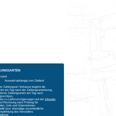
LUNGSARTEN
Auswahl abhängig vom Zielland
der Zahlungsart Vorkasse beginnt die
rfrist am Tag nach der Zahlungsanweisung,
nderen Zahlungsarten am Tag nach
agsschluss.
ise zu Lieferverzögerungen auf der
Infoseite
.
auf Rechnung nach Prüfung für
den, Unis und Unternehmen.
uelle bzw. ehemalige unverbindliche
empfehlung des Herstellers
bleibend