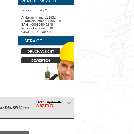
VERFÜGBARKEIT
Lieferfrist 5 Tage*
Artikelnummer:
271632
H-Artikelnummer:
880Z-10
EAN: 4000896041848
Versandkategorie:
10
Gewicht:
0,0200 Kg
SERVICE
DRUCKANSICHT
BEWERTEN
UVP**:
9,34 EUR
8,87 EUR
satz D6k. SW 10 mm