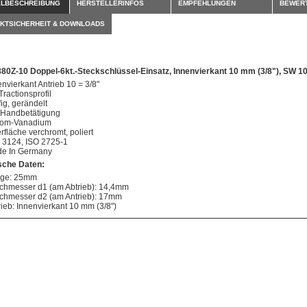
ELBESCHREIBUNG
HERSTELLERINFOS
EMPFEHLUNGEN
BEWER
KTSICHERHEIT & DOWNLOADS
880Z-10 Doppel-6kt.-Steckschlüssel-Einsatz, Innenvierkant 10 mm (3/8"), SW 
envierkant Antrieb 10 = 3/8"
Tractionsprofil
fig, gerändelt
 Handbetätigung
om-Vanadium
rfläche verchromt, poliert
 3124, ISO 2725-1
e In Germany
sche Daten:
ge: 25mm
chmesser d1 (am Abtrieb): 14,4mm
chmesser d2 (am Antrieb): 17mm
rieb: Innenvierkant 10 mm (3/8")