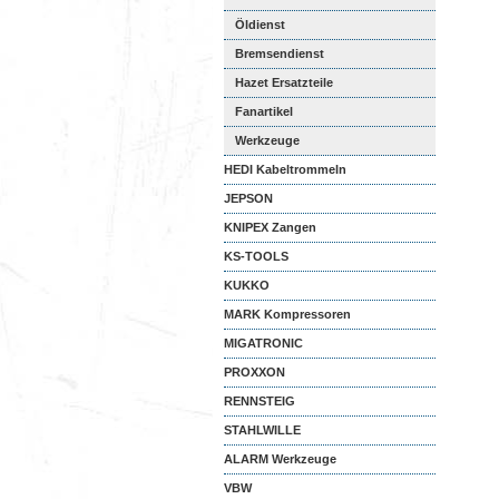
Öldienst
Bremsendienst
Hazet Ersatzteile
Fanartikel
Werkzeuge
HEDI Kabeltrommeln
JEPSON
KNIPEX Zangen
KS-TOOLS
KUKKO
MARK Kompressoren
MIGATRONIC
PROXXON
RENNSTEIG
STAHLWILLE
ALARM Werkzeuge
VBW