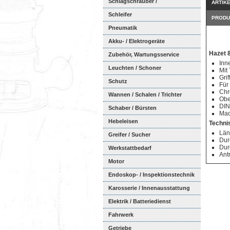
Schlagschrauber /
ARTIK
Ratschenschra...
Schleifer
PRODU
Pneumatik
Akku- / Elektrogeräte
Hazet 
Zubehör, Wartungsservice
Inn
Leuchten / Schoner
Mit 
Grif
Schutz
Für
Chr
Wannen / Schalen / Trichter
Obe
DIN
Schaber / Bürsten
Mad
Hebeleisen
Techni
Län
Greifer / Sucher
Dur
Dur
Werkstattbedarf
Ant
Motor
Endoskop- / Inspektionstechnik
Karosserie / Innenausstattung
Elektrik / Batteriedienst
Fahrwerk
Getriebe