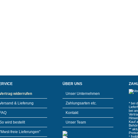
ERVICE
ÜBER UNS
ZAH
Vertrag widerrufen
Unser Unternehmen
Versand & Lieferung
Zahlungsarten etc.
* bei 
Liefe
bei a
FAQ
Kontakt
Vertr
Hinwe
Kauf 
So wird bestellt
Unser Team
Behör
** akt
"Mwst-freie Lieferungen"
Preis
¹ frei