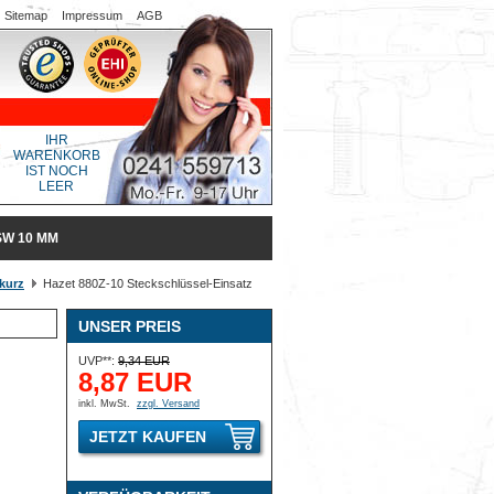
Sitemap
Impressum
AGB
IHR
WARENKORB
IST NOCH
LEER
SW 10 MM
kurz
Hazet 880Z-10 Steckschlüssel-Einsatz
UNSER PREIS
UVP**:
9,34 EUR
8,87 EUR
inkl. MwSt.
zzgl. Versand
JETZT KAUFEN