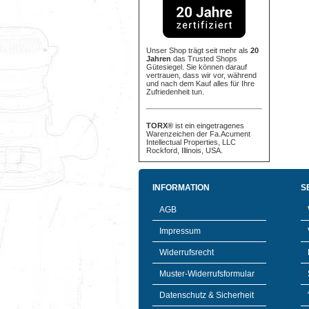
Unser Shop trägt seit mehr als
20
Jahren
das Trusted Shops
Gütesiegel. Sie können darauf
vertrauen, dass wir vor, während
und nach dem Kauf alles für Ihre
Zufriedenheit tun.
TORX®
ist ein eingetragenes
Warenzeichen der Fa.Acument
Intellectual Properties, LLC
Rockford, Illinois, USA.
INFORMATION
S
AGB
Impressum
Widerrufsrecht
Muster-Widerrufsformular
Datenschutz & Sicherheit