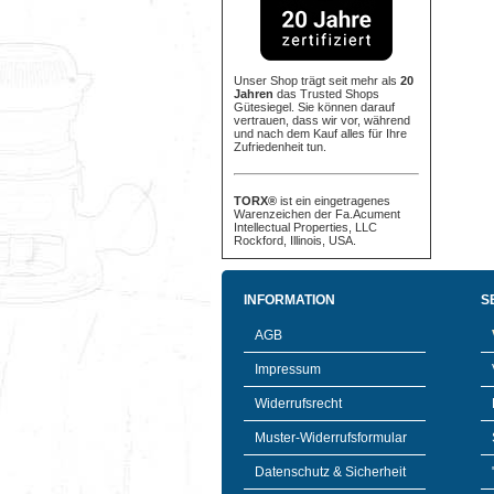
Unser Shop trägt seit mehr als
20
Jahren
das Trusted Shops
Gütesiegel. Sie können darauf
vertrauen, dass wir vor, während
und nach dem Kauf alles für Ihre
Zufriedenheit tun.
TORX®
ist ein eingetragenes
Warenzeichen der Fa.Acument
Intellectual Properties, LLC
Rockford, Illinois, USA.
INFORMATION
S
AGB
Impressum
Widerrufsrecht
Muster-Widerrufsformular
Datenschutz & Sicherheit