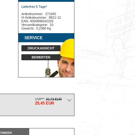
Lieferfrist 5 Tage*
Artikelnummer:
271665
H-Artikelnummer:
8821-12
EAN: 4000896042326
Versandkategorie:
10
Gewicht:
0,2380 Kg
SERVICE
DRUCKANSICHT
BEWERTEN
UVP**:
32,73 EUR
29,45 EUR
TUNGEN