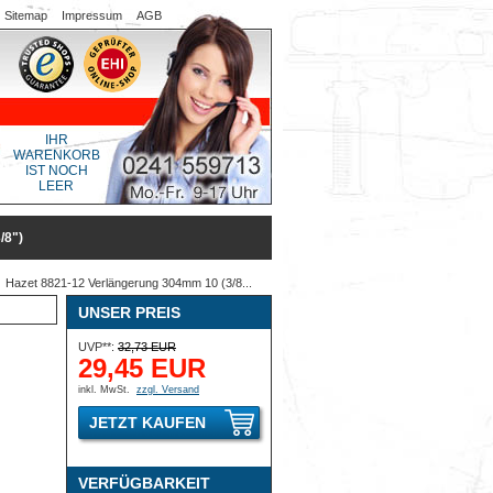
Sitemap
Impressum
AGB
IHR
WARENKORB
IST NOCH
LEER
/8")
Hazet 8821-12 Verlängerung 304mm 10 (3/8...
UNSER PREIS
UVP**:
32,73 EUR
29,45 EUR
inkl. MwSt.
zzgl. Versand
JETZT KAUFEN
VERFÜGBARKEIT