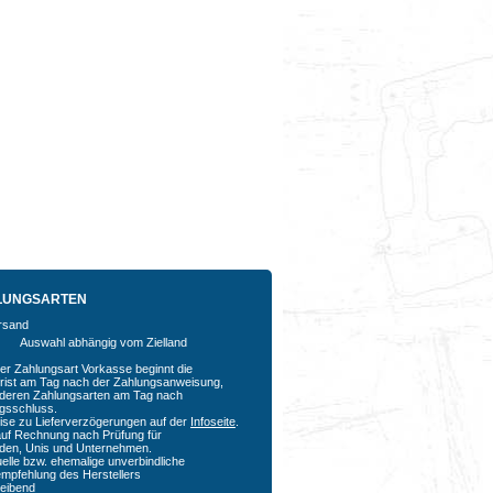
LUNGSARTEN
Auswahl abhängig vom Zielland
der Zahlungsart Vorkasse beginnt die
rfrist am Tag nach der Zahlungsanweisung,
nderen Zahlungsarten am Tag nach
agsschluss.
ise zu Lieferverzögerungen auf der
Infoseite
.
auf Rechnung nach Prüfung für
den, Unis und Unternehmen.
uelle bzw. ehemalige unverbindliche
empfehlung des Herstellers
bleibend