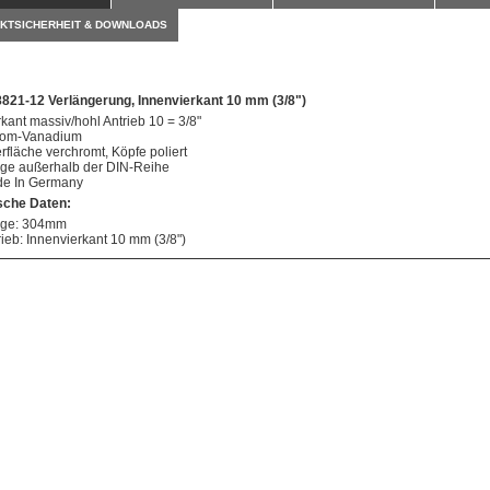
KTSICHERHEIT & DOWNLOADS
8821-12 Verlängerung, Innenvierkant 10 mm (3/8")
rkant massiv/hohl Antrieb 10 = 3/8"
om-Vanadium
rfläche verchromt, Köpfe poliert
ge außerhalb der DIN-Reihe
e In Germany
sche Daten:
ge: 304mm
rieb: Innenvierkant 10 mm (3/8")