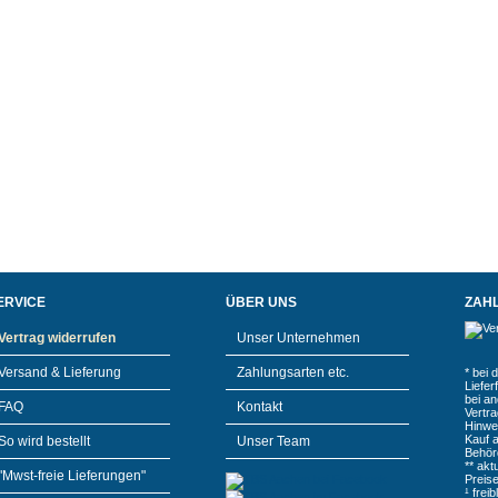
ERVICE
ÜBER UNS
ZAH
Vertrag widerrufen
Unser Unternehmen
Versand & Lieferung
Zahlungsarten etc.
* bei 
Liefe
bei a
FAQ
Kontakt
Vertr
Hinwe
Kauf 
So wird bestellt
Unser Team
Behör
** akt
"Mwst-freie Lieferungen"
Preis
¹ frei