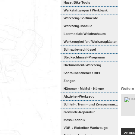
Hazet Bike Tools
Werkstattwagen / Werkbank
Werkzeug-Sortimente
Werkzeug-Module
Weichschaumeinl...
Leermodule Weichschaum
Werkzeugkoffer / Werkzeugkästen
Schraubenschlüssel
Steckschlüssel-Programm
Drehmoment-Werkzeug
Schraubendreher / Bits
Zangen
Weitere 
Hämmer - Meißel - Körner
Abzieher-Werkzeug
Schleif-, Trenn- und Zerspannun...
Gewinde-Reparatur
Mess-Technik
VDE- / Elektriker-Werkzeuge
ARTIK