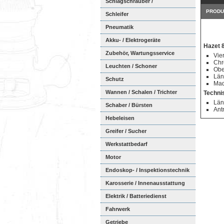
Schlagschrauber /
PRODU
Ratschenschra...
Schleifer
Pneumatik
Akku- / Elektrogeräte
Hazet 
Zubehör, Wartungsservice
Vie
Chr
Leuchten / Schoner
Obe
Län
Schutz
Mad
Wannen / Schalen / Trichter
Techni
Län
Schaber / Bürsten
Ant
Hebeleisen
Greifer / Sucher
Werkstattbedarf
Motor
Endoskop- / Inspektionstechnik
Karosserie / Innenausstattung
Elektrik / Batteriedienst
Fahrwerk
Getriebe