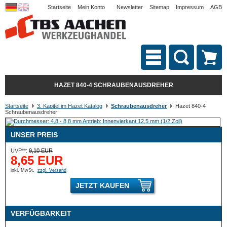
Startseite
Mein Konto
Newsletter
Sitemap
Impressum
AGB
HAZET 840-4 SCHRAUBENAUSDREHER
Startseite
3. Kapitel im Hazet Katalog
Schraubenausdreher
Hazet 840-4
Schraubenausdreher
UNSER PREIS
UVP**:
9,10 EUR
8,65 EUR
inkl. MwSt.
zzgl. Versand
JETZT KAUFEN
VERFÜGBARKEIT