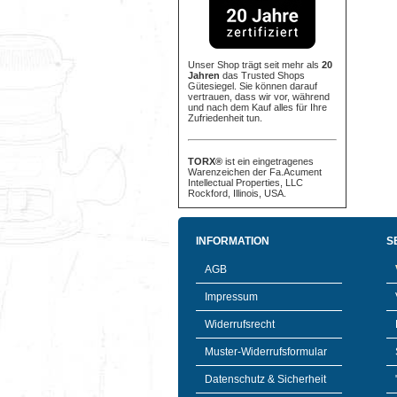
Unser Shop trägt seit mehr als
20
Jahren
das Trusted Shops
Gütesiegel. Sie können darauf
vertrauen, dass wir vor, während
und nach dem Kauf alles für Ihre
Zufriedenheit tun.
TORX®
ist ein eingetragenes
Warenzeichen der Fa.Acument
Intellectual Properties, LLC
Rockford, Illinois, USA.
INFORMATION
S
AGB
Impressum
Widerrufsrecht
Muster-Widerrufsformular
Datenschutz & Sicherheit