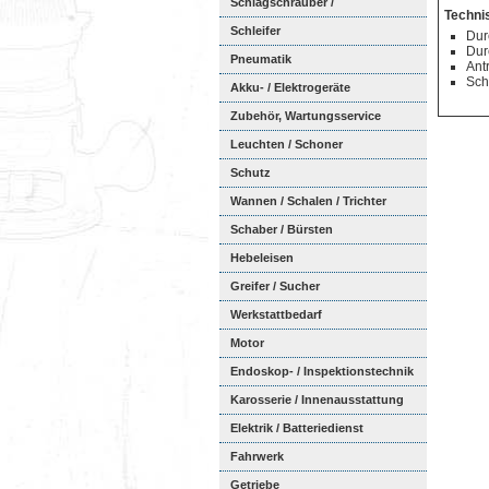
Schlagschrauber /
Techni
Ratschenschra...
Schleifer
Dur
Dur
Pneumatik
Ant
Sch
Akku- / Elektrogeräte
Zubehör, Wartungsservice
Leuchten / Schoner
Schutz
Wannen / Schalen / Trichter
Schaber / Bürsten
Hebeleisen
Greifer / Sucher
Werkstattbedarf
Motor
Endoskop- / Inspektionstechnik
Karosserie / Innenausstattung
Elektrik / Batteriedienst
Fahrwerk
Getriebe