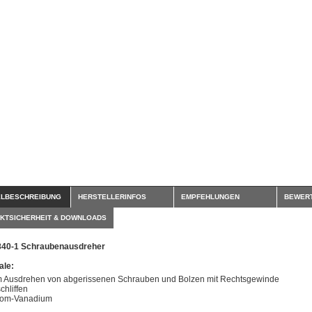
ELBESCHREIBUNG
HERSTELLERINFOS
EMPFEHLUNGEN
BEWER
KTSICHERHEIT & DOWNLOADS
840-1 Schraubenausdreher
le:
 Ausdrehen von abgerissenen Schrauben und Bolzen mit Rechtsgewinde
chliffen
om-Vanadium