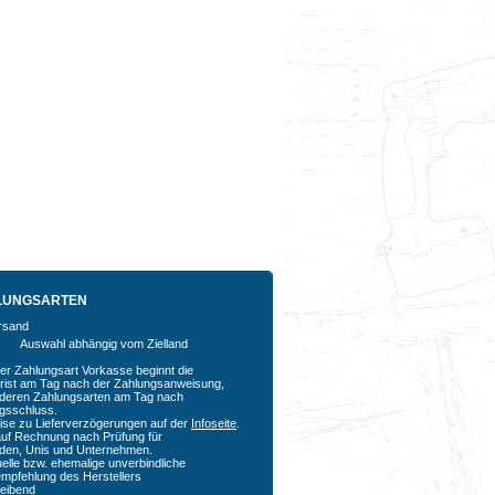
LUNGSARTEN
Auswahl abhängig vom Zielland
der Zahlungsart Vorkasse beginnt die
rfrist am Tag nach der Zahlungsanweisung,
nderen Zahlungsarten am Tag nach
agsschluss.
ise zu Lieferverzögerungen auf der
Infoseite
.
auf Rechnung nach Prüfung für
den, Unis und Unternehmen.
uelle bzw. ehemalige unverbindliche
empfehlung des Herstellers
bleibend