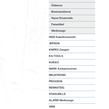
Öldienst
Bremsendienst
Hazet Ersatzteile
Fanartikel
Werkzeuge
HEDI Kabeltrommeln
JEPSON
KNIPEX Zangen
KS-TOOLS
KUKKO
MARK Kompressoren
MIGATRONIC
PROXXON
RENNSTEIG
STAHLWILLE
ALARM Werkzeuge
VBW