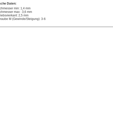
sche Daten:
chmesser min: 1,4 mm
chmesser max : 3,6 mm
riebsvierkant: 2,5 mm
raube M (Gewinde/Steigung): 3-6