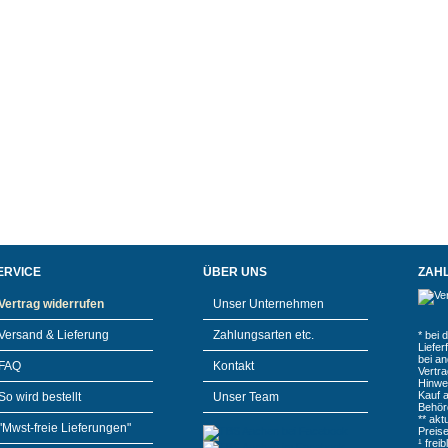
ERVICE
ÜBER UNS
ZAH
Vertrag widerrufen
Unser Unternehmen
Versand & Lieferung
Zahlungsarten etc.
* bei 
Liefe
bei a
FAQ
Kontakt
Vertr
Hinwe
Kauf 
So wird bestellt
Unser Team
Behör
** akt
"Mwst-freie Lieferungen"
Preis
¹ frei