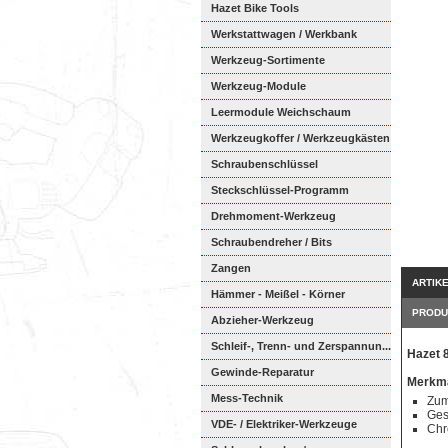
Hazet Bike Tools
Werkstattwagen / Werkbank
Werkzeug-Sortimente
Werkzeug-Module
Weichschaumeinl...
Leermodule Weichschaum
Werkzeugkoffer / Werkzeugkästen
Schraubenschlüssel
Steckschlüssel-Programm
Drehmoment-Werkzeug
Schraubendreher / Bits
Zangen
ARTIK
Hämmer - Meißel - Körner
PRODU
Abzieher-Werkzeug
Schleif-, Trenn- und Zerspannun...
Hazet 
Gewinde-Reparatur
Merkma
Mess-Technik
Zum
Ges
VDE- / Elektriker-Werkzeuge
Chr