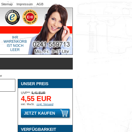
Sitemap
Impressum
AGB
IHR
WARENKORB
IST NOCH
LEER
er
UNSER PREIS
UVP**:
5,41 EUR
4,55 EUR
inkl. MwSt.
zzgl. Versand
JETZT KAUFEN
VERFÜGBARKEIT