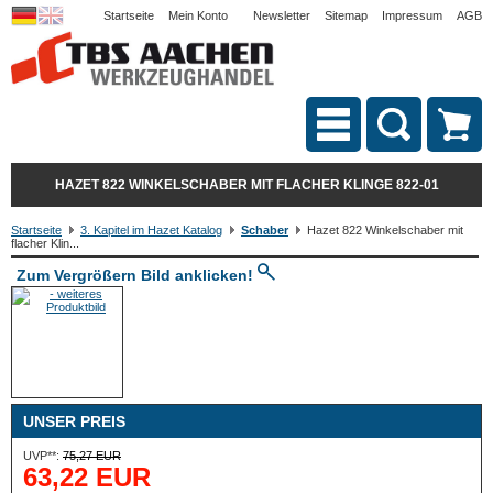
Startseite
Mein Konto
Newsletter
Sitemap
Impressum
AGB
HAZET 822 WINKELSCHABER MIT FLACHER KLINGE 822-01
Startseite
3. Kapitel im Hazet Katalog
Schaber
Hazet 822 Winkelschaber mit
flacher Klin...
Zum Vergrößern Bild anklicken!
UNSER PREIS
UVP**:
75,27 EUR
63,22 EUR