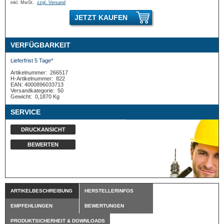
inkl. MwSt.
zzgl. Versand
JETZT KAUFEN
VERFÜGBARKEIT
Lieferfrist 5 Tage*
Artikelnummer:
266517
H-Artikelnummer:
822
EAN: 4000896033713
Versandkategorie:
50
Gewicht:
0,1870 Kg
SERVICE
DRUCKANSICHT
BEWERTEN
ARTIKELBESCHREIBUNG
HERSTELLERINFOS
EMPFEHLUNGEN
BEWERTUNGEN
PRODUKTSICHERHEIT & DOWNLOADS