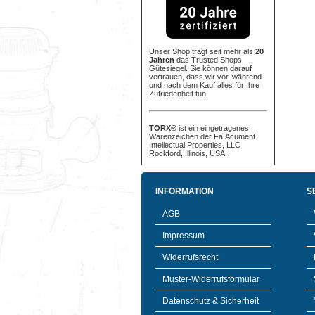
Unser Shop trägt seit mehr als
20
Jahren
das Trusted Shops
Gütesiegel. Sie können darauf
vertrauen, dass wir vor, während
und nach dem Kauf alles für Ihre
Zufriedenheit tun.
TORX®
ist ein eingetragenes
Warenzeichen der Fa.Acument
Intellectual Properties, LLC
Rockford, Illinois, USA.
INFORMATION
S
AGB
Impressum
Widerrufsrecht
Muster-Widerrufsformular
Datenschutz & Sicherheit