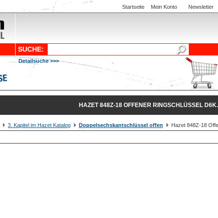
Startseite
Mein Konto
Newsletter
SUCHE:
Detailsuche >>>
HAZET 848Z-18 OFFENER RINGSCHLÜSSEL D6K.
3. Kapitel im Hazet Katalog
Doppelsechskantschlüssel offen
Hazet 848Z-18 Offen