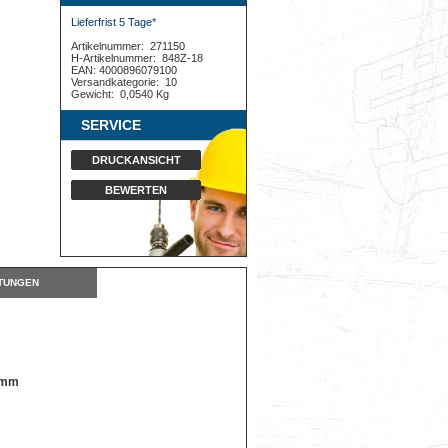
Lieferfrist 5 Tage*
Artikelnummer:
271150
H-Artikelnummer:
848Z-18
EAN: 4000896079100
Versandkategorie:
10
Gewicht:
0,0540 Kg
SERVICE
DRUCKANSICHT
BEWERTEN
TUNGEN
8 mm