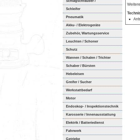
Schlagschrauber /
Weitere
Ratschenschra...
Schleifer
Techni
Pneumatik
Ant
Akku- / Elektrogeräte
Zubehör, Wartungsservice
Leuchten / Schoner
Schutz
Wannen / Schalen / Trichter
Schaber / Bürsten
Hebeleisen
Greifer / Sucher
Werkstattbedarf
Motor
Endoskop- / Inspektionstechnik
Karosserie / Innenausstattung
Elektrik / Batteriedienst
Fahrwerk
Getriebe