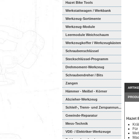
Hazet Bike Tools
Werkstattwagen / Werkbank
Werkzeug-Sortimente
Werkzeug-Module
Weichschaumeinl...
Leermodule Weichschaum
Werkzeugkoffer / Werkzeugkästen
Schraubenschlüssel
Steckschlüssel-Programm
Drehmoment-Werkzeug
Schraubendreher / Bits
Zangen
ARTIK
Hämmer - Meißel - Körner
PRODU
Abzieher-Werkzeug
Schleif-, Trenn- und Zerspannun...
Gewinde-Reparatur
Hazet 
Mess-Technik
Krä
Für
VDE- / Elektriker-Werkzeuge
Met
Mad