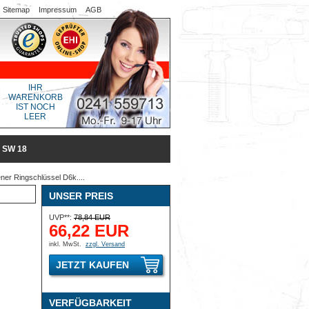
Sitemap
Impressum
AGB
IHR
WARENKORB
IST NOCH
LEER
 SW 18
er Ringschlüssel D6k....
UNSER PREIS
UVP**:
78,84 EUR
66,22 EUR
inkl. MwSt.
zzgl. Versand
JETZT KAUFEN
VERFÜGBARKEIT