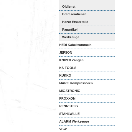
Öldienst
Bremsendienst
Hazet Ersatzteile
Fanartikel
Werkzeuge
HEDI Kabeltrommeln
JEPSON
KNIPEX Zangen
KS-TOOLS
KUKKO
MARK Kompressoren
MIGATRONIC
PROXXON
RENNSTEIG
STAHLWILLE
ALARM Werkzeuge
VBW