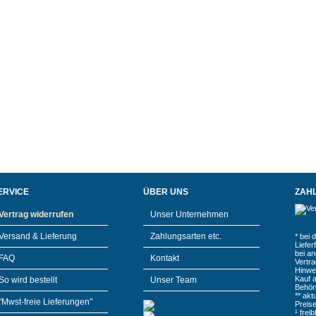
ERVICE
ÜBER UNS
ZAH
Vertrag widerrufen
Unser Unternehmen
Versand & Lieferung
Zahlungsarten etc.
* bei 
Liefe
bei a
FAQ
Kontakt
Vertr
Hinwe
Kauf 
So wird bestellt
Unser Team
Behör
** akt
"Mwst-freie Lieferungen"
Preis
¹ frei