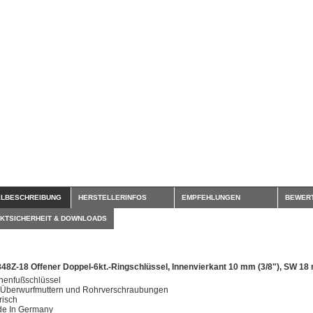
ELBESCHREIBUNG
HERSTELLERINFOS
EMPFEHLUNGEN
BEWER
KTSICHERHEIT & DOWNLOADS
848Z-18 Offener Doppel-6kt.-Ringschlüssel, Innenvierkant 10 mm (3/8"), SW 1
henfußschlüssel
 Überwurfmuttern und Rohrverschraubungen
risch
e In Germany