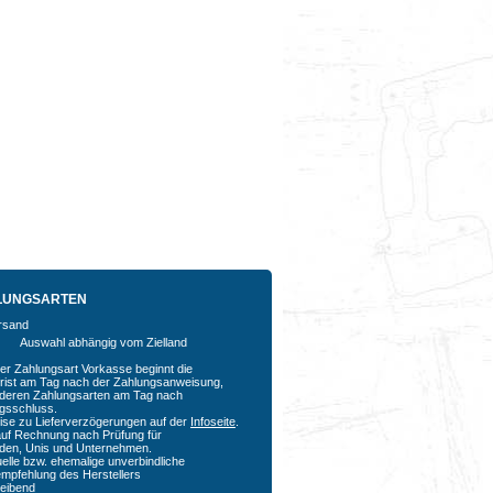
LUNGSARTEN
Auswahl abhängig vom Zielland
der Zahlungsart Vorkasse beginnt die
rfrist am Tag nach der Zahlungsanweisung,
nderen Zahlungsarten am Tag nach
agsschluss.
ise zu Lieferverzögerungen auf der
Infoseite
.
auf Rechnung nach Prüfung für
den, Unis und Unternehmen.
uelle bzw. ehemalige unverbindliche
empfehlung des Herstellers
bleibend