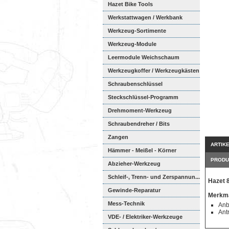
Hazet Bike Tools
Werkstattwagen / Werkbank
Werkzeug-Sortimente
Werkzeug-Module
Weichschaumeinl...
Leermodule Weichschaum
Werkzeugkoffer / Werkzeugkästen
Schraubenschlüssel
Steckschlüssel-Programm
Drehmoment-Werkzeug
Schraubendreher / Bits
Zangen
ARTIK
Hämmer - Meißel - Körner
PRODU
Abzieher-Werkzeug
Schleif-, Trenn- und Zerspannun...
Hazet 
Gewinde-Reparatur
Merkma
Mess-Technik
Anb
Ant
VDE- / Elektriker-Werkzeuge