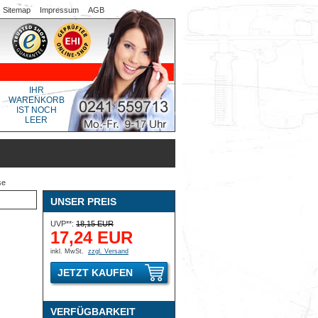
Sitemap
Impressum
AGB
IHR
WARENKORB
IST NOCH
LEER
se
UNSER PREIS
UVP**:
18,15 EUR
17,24 EUR
inkl. MwSt.
zzgl. Versand
JETZT KAUFEN
VERFÜGBARKEIT