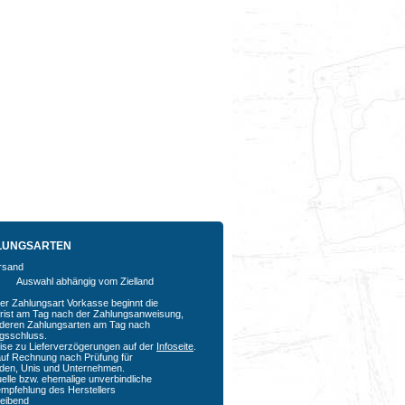
LUNGSARTEN
Auswahl abhängig vom Zielland
der Zahlungsart Vorkasse beginnt die
rfrist am Tag nach der Zahlungsanweisung,
nderen Zahlungsarten am Tag nach
agsschluss.
ise zu Lieferverzögerungen auf der
Infoseite
.
auf Rechnung nach Prüfung für
den, Unis und Unternehmen.
uelle bzw. ehemalige unverbindliche
empfehlung des Herstellers
bleibend