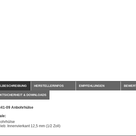
ELBESCHREIBUNG
HERSTELLERINFOS
EMPFEHLUNGEN
BEWER
KTSICHERHEIT & DOWNLOADS
841-09 Anbohrhülse
le:
ohrhülse
rieb: Innenvierkant 12,5 mm (1/2 Zoll)