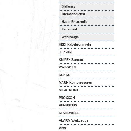
Öldienst
Bremsendienst
Hazet Ersatzteile
Fanartikel
Werkzeuge
HEDI Kabeltrommeln
JEPSON
KNIPEX Zangen
KS-TOOLS
KUKKO
MARK Kompressoren
MIGATRONIC
PROXXON
RENNSTEIG
STAHLWILLE
ALARM Werkzeuge
VBW