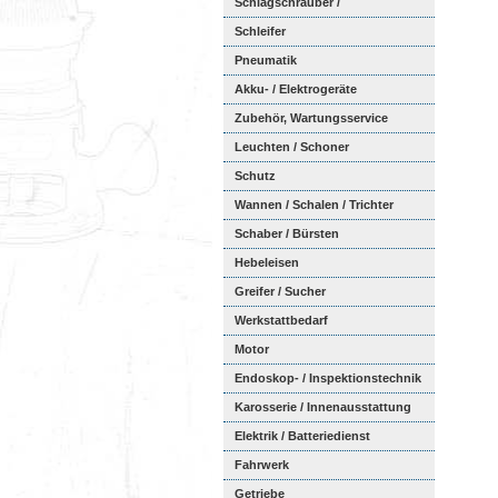
Schlagschrauber /
Ratschenschra...
Schleifer
Pneumatik
Akku- / Elektrogeräte
Zubehör, Wartungsservice
Leuchten / Schoner
Schutz
Wannen / Schalen / Trichter
Schaber / Bürsten
Hebeleisen
Greifer / Sucher
Werkstattbedarf
Motor
Endoskop- / Inspektionstechnik
Karosserie / Innenausstattung
Elektrik / Batteriedienst
Fahrwerk
Getriebe