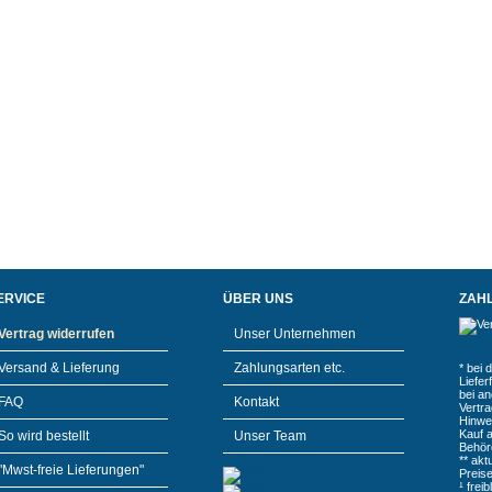
ERVICE
ÜBER UNS
ZAH
Vertrag widerrufen
Unser Unternehmen
Versand & Lieferung
Zahlungsarten etc.
* bei 
Liefe
bei a
FAQ
Kontakt
Vertr
Hinwe
Kauf 
So wird bestellt
Unser Team
Behör
** akt
"Mwst-freie Lieferungen"
Preis
¹ frei