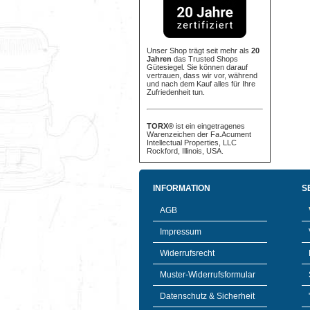
Unser Shop trägt seit mehr als
20
Jahren
das Trusted Shops
Gütesiegel. Sie können darauf
vertrauen, dass wir vor, während
und nach dem Kauf alles für Ihre
Zufriedenheit tun.
TORX®
ist ein eingetragenes
Warenzeichen der Fa.Acument
Intellectual Properties, LLC
Rockford, Illinois, USA.
INFORMATION
S
AGB
Impressum
Widerrufsrecht
Muster-Widerrufsformular
Datenschutz & Sicherheit