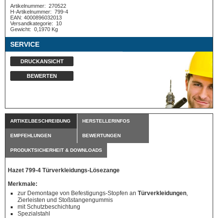
Artikelnummer:
270522
H-Artikelnummer:
799-4
EAN: 4000896032013
Versandkategorie:
10
Gewicht:
0,1970 Kg
SERVICE
DRUCKANSICHT
BEWERTEN
ARTIKELBESCHREIBUNG
HERSTELLERINFOS
EMPFEHLUNGEN
BEWERTUNGEN
PRODUKTSICHERHEIT & DOWNLOADS
Hazet 799-4 Türverkleidungs-Lösezange
Merkmale:
zur Demontage von Befestigungs-Stopfen an
Türverkleidungen
,
Zierleisten und Stoßstangengummis
mit Schutzbeschichtung
Spezialstahl