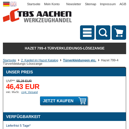
Startseite
Mein Konto
Newsletter
Sitemap
Impressum
AGB
HAZET 799-4 TÜRVERKLEIDUNGS-LÖSEZANGE
Startseite
2. Kapitel im Hazet Katalog
Türverkleidungen etc.
Hazet 799-4
Türverkleidungs-Lösezange
UNSER PREIS
UVP**:
55,28 EUR
46,43 EUR
inkl. MwSt.
zzgl. Versand
JETZT KAUFEN
VERFÜGBARKEIT
Lieferfrist 5 Tage*