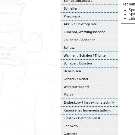
Schlagschrauber /
Techni
Ratschenschra...
Schleifer
Spa
Spa
Pneumatik
Län
Akku- / Elektrogeräte
Zubehör, Wartungsservice
Leuchten / Schoner
Schutz
Wannen / Schalen / Trichter
Schaber / Bürsten
Hebeleisen
Greifer / Sucher
Werkstattbedarf
Motor
Endoskop- / Inspektionstechnik
Karosserie / Innenausstattung
Elektrik / Batteriedienst
Fahrwerk
Getriebe