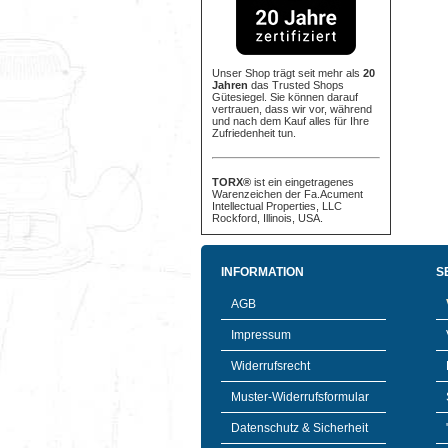
Unser Shop trägt seit mehr als
20
Jahren
das Trusted Shops
Gütesiegel. Sie können darauf
vertrauen, dass wir vor, während
und nach dem Kauf alles für Ihre
Zufriedenheit tun.
TORX®
ist ein eingetragenes
Warenzeichen der Fa.Acument
Intellectual Properties, LLC
Rockford, Illinois, USA.
INFORMATION
S
AGB
Impressum
Widerrufsrecht
Muster-Widerrufsformular
Datenschutz & Sicherheit