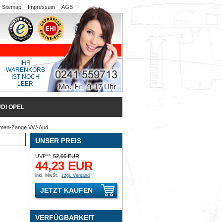
Sitemap
Impressum
AGB
IHR
WARENKORB
IST NOCH
LEER
DI OPEL
men-Zange VW-Aud...
UNSER PREIS
UVP**:
52,66 EUR
44,23 EUR
inkl. MwSt.
zzgl. Versand
JETZT KAUFEN
VERFÜGBARKEIT