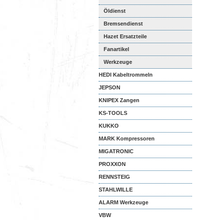
Öldienst
Bremsendienst
Hazet Ersatzteile
Fanartikel
Werkzeuge
HEDI Kabeltrommeln
JEPSON
KNIPEX Zangen
KS-TOOLS
KUKKO
MARK Kompressoren
MIGATRONIC
PROXXON
RENNSTEIG
STAHLWILLE
ALARM Werkzeuge
VBW