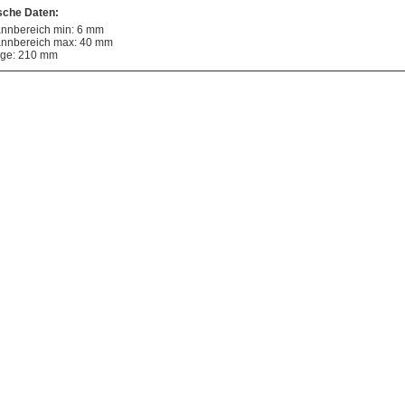
sche Daten:
nnbereich min: 6 mm
nnbereich max: 40 mm
ge: 210 mm