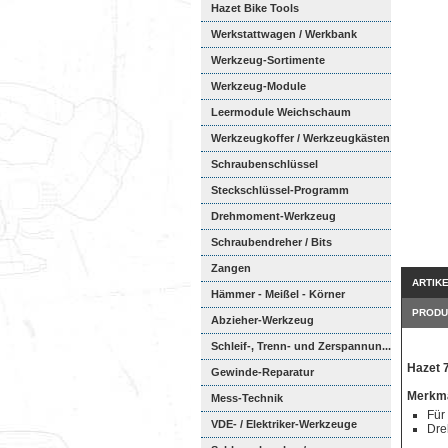
Hazet Bike Tools
Werkstattwagen / Werkbank
Werkzeug-Sortimente
Werkzeug-Module
Weichschaumeinl...
Leermodule Weichschaum
Werkzeugkoffer / Werkzeugkästen
Schraubenschlüssel
Steckschlüssel-Programm
Drehmoment-Werkzeug
Schraubendreher / Bits
Zangen
ARTIK
Hämmer - Meißel - Körner
PRODU
Abzieher-Werkzeug
Schleif-, Trenn- und Zerspannun...
Hazet 
Gewinde-Reparatur
Merkma
Mess-Technik
Für
VDE- / Elektriker-Werkzeuge
Dre