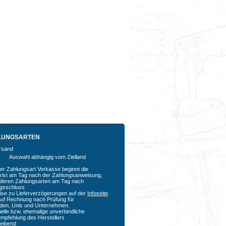
LUNGSARTEN
Auswahl abhängig vom Zielland
der Zahlungsart Vorkasse beginnt die
rfrist am Tag nach der Zahlungsanweisung,
nderen Zahlungsarten am Tag nach
agsschluss.
ise zu Lieferverzögerungen auf der
Infoseite
.
auf Rechnung nach Prüfung für
den, Unis und Unternehmen.
uelle bzw. ehemalige unverbindliche
empfehlung des Herstellers
bleibend