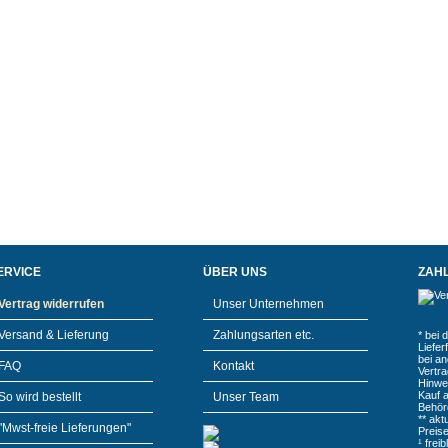
ERVICE
ÜBER UNS
ZAH
Vertrag widerrufen
Unser Unternehmen
Versand & Lieferung
Zahlungsarten etc.
* bei 
Liefe
bei a
FAQ
Kontakt
Vertr
Hinwe
Kauf 
So wird bestellt
Unser Team
Behör
** akt
"Mwst-freie Lieferungen"
Preis
¹ frei