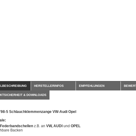
ELBESCHREIBUNG
HERSTELLERINFOS
EMPFEHLUNGEN
BEWER
KTSICHERHEIT & DOWNLOADS
798-5 Schlauchklemmenzange VW-Audi Opel
le:
Federbandschellen
z.B. an
VW, AUDI
und
OPEL
hbare Backen