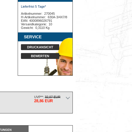
Lieferfrist 5 Tage*
Artikelnummer:
270045
H-Artikelnummer:
630A-3/4X7/8
EAN: 4000896026791
Versandkategorie:
10
Gewicht:
0,3110 Kg
SERVICE
DRUCKANSICHT
BEWERTEN
UVP**:
32,07 EUR
28,86 EUR
TUNGEN