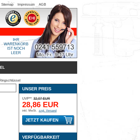
Sitemap
Impressum
AGB
IHR
WARENKORB
IST NOCH
LEER
SEL
Ringschlüssel
UNSER PREIS
UVP**:
32,07 EUR
28,86 EUR
inkl. MwSt.
zzgl. Versand
JETZT KAUFEN
VERFÜGBARKEIT