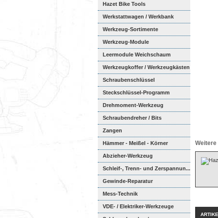
Hazet Bike Tools
Werkstattwagen / Werkbank
Werkzeug-Sortimente
Werkzeug-Module
Weichschaumeinl...
Leermodule Weichschaum
Werkzeugkoffer / Werkzeugkästen
Schraubenschlüssel
Steckschlüssel-Programm
Drehmoment-Werkzeug
Schraubendreher / Bits
Zangen
Weitere 
Hämmer - Meißel - Körner
Abzieher-Werkzeug
Schleif-, Trenn- und Zerspannun...
Gewinde-Reparatur
Mess-Technik
VDE- / Elektriker-Werkzeuge
ARTIK