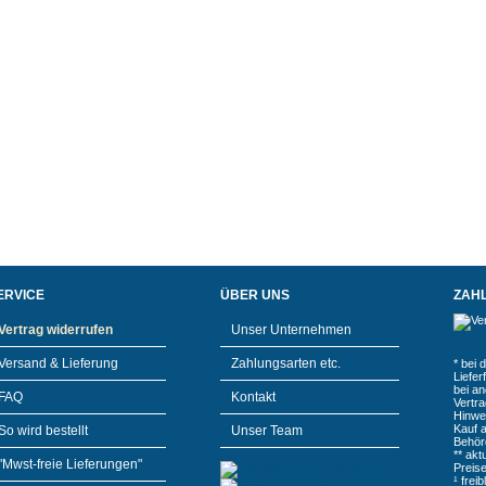
ERVICE
ÜBER UNS
ZAH
Vertrag widerrufen
Unser Unternehmen
Versand & Lieferung
Zahlungsarten etc.
* bei 
Liefe
bei a
FAQ
Kontakt
Vertr
Hinwe
Kauf 
So wird bestellt
Unser Team
Behör
** akt
"Mwst-freie Lieferungen"
Preis
¹ frei