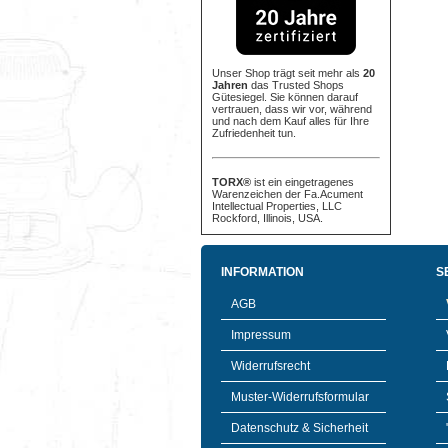
Unser Shop trägt seit mehr als
20
Jahren
das Trusted Shops
Gütesiegel. Sie können darauf
vertrauen, dass wir vor, während
und nach dem Kauf alles für Ihre
Zufriedenheit tun.
TORX®
ist ein eingetragenes
Warenzeichen der Fa.Acument
Intellectual Properties, LLC
Rockford, Illinois, USA.
INFORMATION
S
AGB
Impressum
Widerrufsrecht
Muster-Widerrufsformular
Datenschutz & Sicherheit