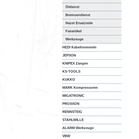
Öldienst
Bremsendienst
Hazet Ersatzteile
Fanartikel
Werkzeuge
HEDI Kabeltrommeln
JEPSON
KNIPEX Zangen
KS-TOOLS
KUKKO
MARK Kompressoren
MIGATRONIC
PROXXON
RENNSTEIG
STAHLWILLE
ALARM Werkzeuge
VBW