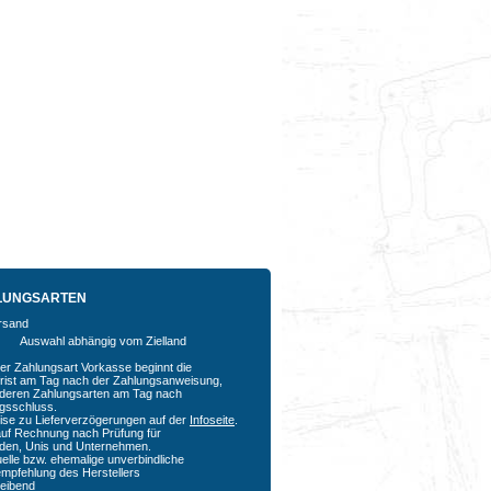
LUNGSARTEN
Auswahl abhängig vom Zielland
der Zahlungsart Vorkasse beginnt die
rfrist am Tag nach der Zahlungsanweisung,
nderen Zahlungsarten am Tag nach
agsschluss.
ise zu Lieferverzögerungen auf der
Infoseite
.
auf Rechnung nach Prüfung für
den, Unis und Unternehmen.
uelle bzw. ehemalige unverbindliche
empfehlung des Herstellers
bleibend