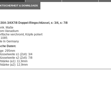
KTSICHERHEIT & DOWNLOADS
30A-3/4X7/8 Doppel-Ringschlüssel, s: 3/4, s: 7/8
rik. Maße
om-Vanadium
rfläche verchromt, Köpfe poliert
 1085
e In Germany
sche Daten:
ge: 295mm
üsselweite s1 (Zoll): 3/4
üsselweite s2 (Zoll): 7/8
fstärke (a1): 11,9mm
fstärke (a2): 12,9mm