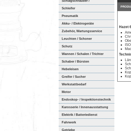
Schlagschrauber /
PRODU
Ratschenschra...
Schleifer
Pneumatik
Akku- / Elektrogeräte
Hazet 6
Zubehör, Wartungsservice
Ame
Chr
Leuchten / Schoner
Obe
ISO
Schutz
Mad
Wannen / Schalen / Trichter
Techni
Län
Schaber / Bürsten
Schl
Schl
Hebeleisen
Kop
Kop
Greifer / Sucher
Werkstattbedarf
Motor
Endoskop- / Inspektionstechnik
Karosserie / Innenausstattung
Elektrik / Batteriedienst
Fahrwerk
Getriebe