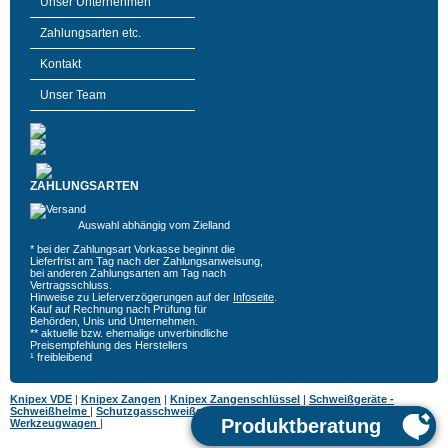
Unser Unternehmen
Zahlungsarten etc.
Kontakt
Unser Team
ZAHLUNGSARTEN
Auswahl abhängig vom Zielland
* bei der Zahlungsart Vorkasse beginnt die
Lieferfrist am Tag nach der Zahlungsanweisung,
bei anderen Zahlungsarten am Tag nach
Vertragsschluss.
Hinweise zu Lieferverzögerungen auf der
Infoseite
.
Kauf auf Rechnung nach Prüfung für
Behörden, Unis und Unternehmen.
** aktuelle bzw. ehemalige unverbindliche
Preisempfehlung des Herstellers
¹ freibleibend
Knipex VDE
|
Knipex Zangen
|
Knipex Zangenschlüssel
|
Schweißgeräte -
Schweißhelme
|
Schutzgasschweißgeräte
|
MIG MAG Schweißgeräte
|
Hazet
Werkzeugwagen
|