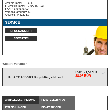
Artikelnummer:
270040
H-Artikelnummer:
630A-15/16X1
EAN: 4000896026746
Versandkategorie:
50
Gewicht:
0,4720 Kg
SERVICE
DRUCKANSICHT
BEWERTEN
Weitere Varianten:
UVP**:
42,30 EUR
38,07 EUR
Hazet 630A-15/16X1 Doppel-Ringschlüssel
ARTIKELBESCHREIBUNG
HERSTELLERINFOS
EMPFEHLUNGEN
BEWERTUNGEN