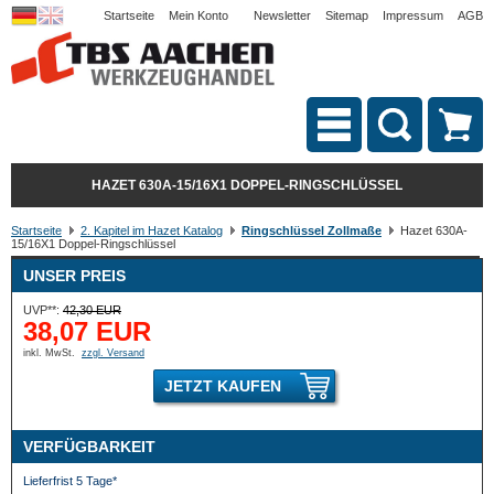
Startseite
Mein Konto
Newsletter
Sitemap
Impressum
AGB
HAZET 630A-15/16X1 DOPPEL-RINGSCHLÜSSEL
Startseite
2. Kapitel im Hazet Katalog
Ringschlüssel Zollmaße
Hazet 630A-
15/16X1 Doppel-Ringschlüssel
UNSER PREIS
UVP**:
42,30 EUR
38,07 EUR
inkl. MwSt.
zzgl. Versand
JETZT KAUFEN
VERFÜGBARKEIT
Lieferfrist 5 Tage*