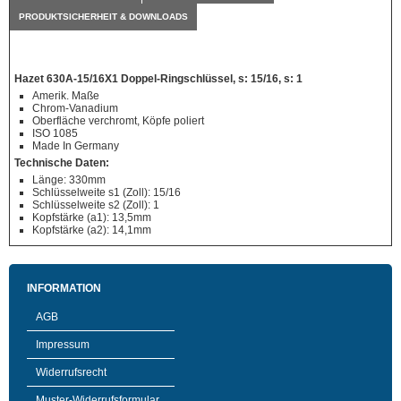
PRODUKTSICHERHEIT & DOWNLOADS
Hazet 630A-15/16X1 Doppel-Ringschlüssel, s: 15/16, s: 1
Amerik. Maße
Chrom-Vanadium
Oberfläche verchromt, Köpfe poliert
ISO 1085
Made In Germany
Technische Daten:
Länge: 330mm
Schlüsselweite s1 (Zoll): 15/16
Schlüsselweite s2 (Zoll): 1
Kopfstärke (a1): 13,5mm
Kopfstärke (a2): 14,1mm
INFORMATION
AGB
Impressum
Widerrufsrecht
Muster-Widerrufsformular