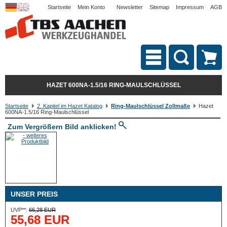
Startseite
Mein Konto
Newsletter
Sitemap
Impressum
AGB
HAZET 600NA-1.5/16 RING-MAULSCHLÜSSEL
Startseite
2. Kapitel im Hazet Katalog
Ring-Maulschlüssel Zollmaße
Hazet
600NA-1.5/16 Ring-Maulschlüssel
Zum Vergrößern Bild anklicken!
UNSER PREIS
UVP**:
66,28 EUR
55,68 EUR