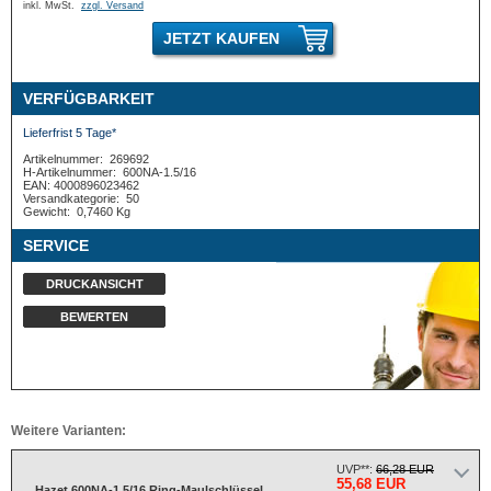
inkl. MwSt.
zzgl. Versand
JETZT KAUFEN
VERFÜGBARKEIT
Lieferfrist 5 Tage*
Artikelnummer:
269692
H-Artikelnummer:
600NA-1.5/16
EAN: 4000896023462
Versandkategorie:
50
Gewicht:
0,7460 Kg
SERVICE
DRUCKANSICHT
BEWERTEN
Weitere Varianten:
UVP**:
66,28 EUR
55,68 EUR
Hazet 600NA-1.5/16 Ring-Maulschlüssel