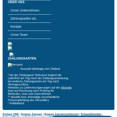
ÜBER UNS
Unser Unternehmen
Zahlungsarten etc.
Kontakt
Unser Team
ZAHLUNGSARTEN
Auswahl abhängig vom Zielland
* bei der Zahlungsart Vorkasse beginnt die
Lieferfrist am Tag nach der Zahlungsanweisung,
bei anderen Zahlungsarten am Tag nach
Vertragsschluss.
Hinweise zu Lieferverzögerungen auf der
Infoseite
.
Kauf auf Rechnung nach Prüfung für
Behörden, Unis und Unternehmen.
** aktuelle bzw. ehemalige unverbindliche
Preisempfehlung des Herstellers
¹ freibleibend
Knipex VDE
|
Knipex Zangen
|
Knipex Zangenschlüssel
|
Schweißgeräte -