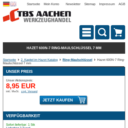
Startseite
Mein Konto
Newsletter
Sitemap
Impressum
AGB
HAZET 600N-7 RING-MAULSCHLÜSSEL 7 MM
Startseite
2. Kapitel im Hazet Katalog
Ring-Maulschlüssel
Hazet 600N-7 Ring-
Maulschlüssel 7 mm
UNSER PREIS
Unser Aktionspreis:
8,95 EUR
inkl. MwSt.
zzgl. Versand
JETZT KAUFEN
VERFÜGBARKEIT
Sofort lieferbar: 1 Stk