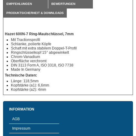
EMPFEHLUNGEN
BEWERTUNGEN
PRODUKTSICHERHEIT & DOWNLOADS
Hazet 600N-7 Ring-Maulschlüssel, 7mm
Mit Tractionsprofil
Schlanke, polierte Köpfe
Schaft mit extra stabilem Doppel-T-Profil
Ringschlüsselkopf 15° abgewinkelt
Chrom-Vanadium
Oberfläche verchromt
DIN 3113 Form A, ISO 3318, ISO 7738
Made In Germany
Technische Daten:
Länge: 118,5mm
Kopfstärke (a1): 6,6mm
Kopfstärke (a2): 4mm
INFORMATION
AGB
Impressum